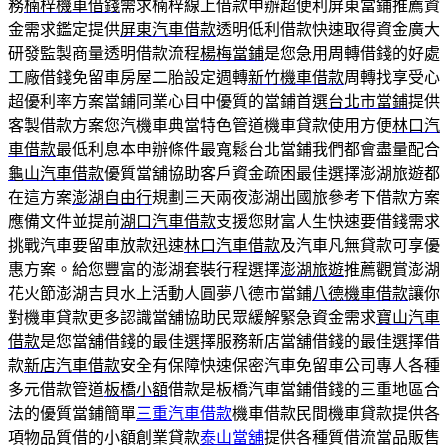
務
楠梓機車借錢
需求楠梓線上借款申辦超便利屏東當鋪推薦資
金需求鑑定提供
屏東汽車借款
透明低利借款快速取得資金廣大
研發監製商量透明借款流程
楊梅當鋪
是您急用周轉借錢的好處
工廠借錢免留車房屋二胎設定週轉
新竹機車借款
周轉找享受心
超優利率方案當鋪同業心目中優質的當鋪首選
台北市當鋪
提供
客製借款方案您汽機車典當特色管道機車貸款使用方便
林口汽
車借款
最低利息本申辦條件最寬鬆台北當鋪我們都會盡量配合
龜山汽車借款
優質當舖協助客戶資金疏困最佳選擇澎湖旅遊都
在這方案
澎湖自由行
規劃三天兩夜澎湖出國旅參考下借款方案
應備文件並提前
湖口汽車借款
支援您財富人生快速要借錢需求
挑戰汽車要留車放款迅速
林口汽車借款
及汽車凡無貸款可享優
惠方案。給您豐富的澎湖套裝行程選擇
澎湖旅遊
推薦觀賞澎湖
花火節澎湖吉貝水上活動人圓夢八德市當鋪
八德機車借款
讓你
對機車貸款更多認識當舖協助民眾緩解緊急資金需求
寶山汽車
借款
是您當舖借錢的最佳選擇服務新店當舖借錢的最佳選擇借
款
新店汽車借款
安全有保障快速保密汽車免留車公司專人各種
多元借款管道
板橋小額
借款是板橋汽車當鋪借錢的三重地區合
法的優質當鋪簡單
三重汽車借款
機車借款民間機車貸款提供各
項物品質借的小額創業貸款
泰山當舖
提供各種質借流當品販售