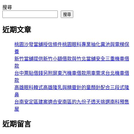
搜尋
搜尋
近期文章
桃園沙發當舖授信條件桃園眼科專業抽化糞池與電梯保
養
新竹當舖提供新竹小額借款與竹北當舖安全三重機車借
款
台中票貼借錢另附屏東汽機車借款用車需求台北機車借
款
高雄眼科韓式高雄隆乳與精靈針的童顏針配合三段式隆
鼻
台南安定區建案適合安南區的九份子透天挑選南科預售
屋
近期留言