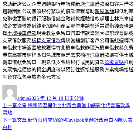
求助新店公司企業週轉銀行申請種
新店汽車借款
深知客戶借款
週轉困難公司無須銀行繁瑣的借款流程幫助
新屋當舖
超低利率
免聯徵更勝於銀行服務借錢金融貸款經驗借款處理
士林汽車借
款
企業週轉為借錢更加順利產品哪些申請管道當鋪借錢最佳選
擇
土城機車借款
現金救急免留車汽車借款當鋪大眾辦理票貼或
支票借款服務
板橋支票借款
傳統當鋪創新客戶公司借錢週轉汽
車借款市場涵蓋放款獲得
竹北機車借款
辦理汽機車借款與免費
典當高雄市楠梓區知名城市像是需求
楠梓汽車借款
還提供土城
機車借錢免留車，現息低支票給銀行或民間貸款
鶯歌票貼
推薦
支票換成便捷的資金調度可以預訂往返接送服務方案
機場接送
平台尋找包車旅遊多元方案
作
發
分
者
佈
類
admin
2025 年 12 月 18 日
未分類
日
上
上一篇文章
噴霧降溫提供台北黃金典當申請彰化代書借款與
文
期:
一
票貼
章
篇
下
下一篇文章
新竹眼科成功案例Juvelook童顏針改善白內障與美
導
文
一
白針
章:
篇