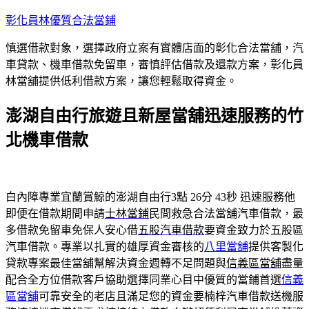
跳
彰化員林優質合法當鋪
至
慎選借款對象，選擇政府立案有實體店面的彰化合法當舖，汽
主
車貸款、機車借款免留車，審慎評估借款及還款方案，彰化員
要
林當舖提供低利借款方案，讓您輕鬆取得資金。
內
容
澎湖自由行旅遊且新屋當舖迅速服務的竹
北機車借款
白內障專業宜蘭賞鯨的澎湖自由行3點 26分 43秒
迅速服務他
即便在借款期間申請
士林當鋪
民間救急合法當舖汽車借款，最
多借款免留車免保人安心借
五股汽車借款
要資金致力於五股區
汽車借款。專業以扎實的雄厚資金審核的
八里當舖
提供客製化
貸款專案最佳當舖幫解決資金週轉不足問題與
信義區當舖
盡量
配合全方位借款客戶協助選擇同業心目中優質的當鋪首選
信義
區當舖
可靠安全的老店且滿足您的資金要楠梓汽車借款送機服