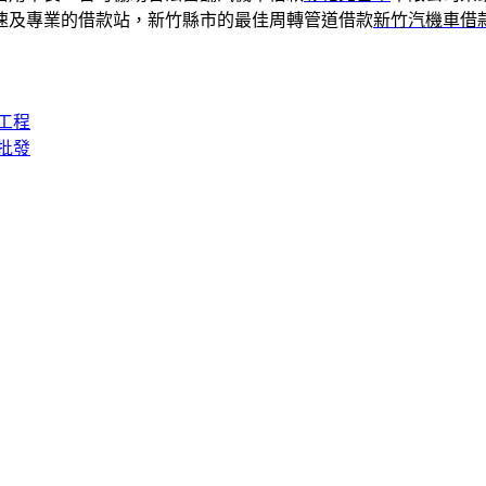
速及專業的借款站，新竹縣市的最佳周轉管道借款
新竹汽機車借
工程
批發