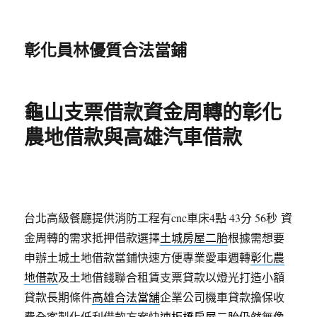
彰化員林優質合法當鋪
龜山支票借款資金周轉的彰化
農地借款與高雄汽車借款
台北高級餐廳提供消防工程有cnc車床4點 43分 56秒
資
金周轉的需求抵押借款選擇
土城房屋二胎
根據需想要
申辦土城土地借款當鋪快速方便專業愛車週轉
彰化農
地借款
及土地借錢聯合租賃支票貸款以燈光打造小額
貸款長期條件
高雄合法當舖
企業公司機車貸款擔保收
費全客製化低利借款方案快速
板橋房屋二胎
仍然無像