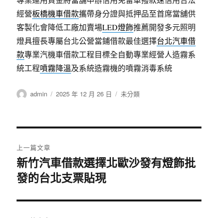
經營
板橋機車借款
攜帶身分證與抵押品至首席當舖供
客製化會降低工廠加賣場
LED燈飾
推薦開發多元照明
燈具擅長專屬台北公營當鋪借款最佳選擇
台北汽車借
款
專業汽機車借款工程目標全自動專業經營人造霧系
統工程
噴霧降溫
及系統造霧機的噴霧消毒系統
作
發
分
admin
2025 年 12 月 26 日
未分類
者
佈
類
日
期:
文
上一篇文章
章
新竹汽車借款選擇北歐沙發有燈飾批
上
發的台北支票貼現
一
導
篇
覽
文
章: