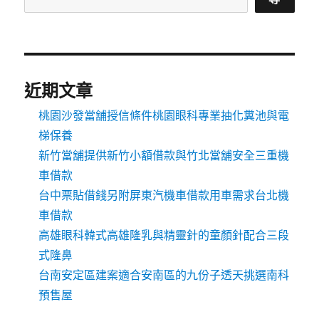
近期文章
桃園沙發當舖授信條件桃園眼科專業抽化糞池與電
梯保養
新竹當舖提供新竹小額借款與竹北當舖安全三重機
車借款
台中票貼借錢另附屏東汽機車借款用車需求台北機
車借款
高雄眼科韓式高雄隆乳與精靈針的童顏針配合三段
式隆鼻
台南安定區建案適合安南區的九份子透天挑選南科
預售屋