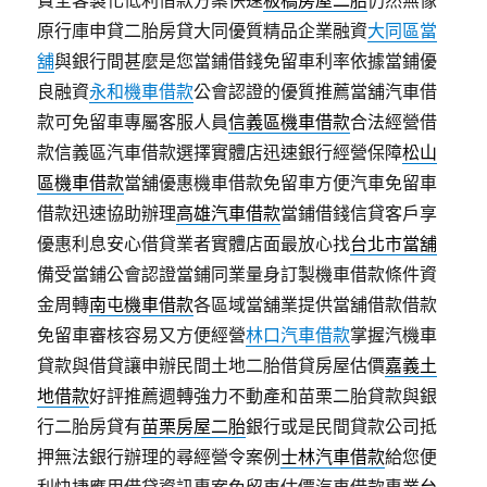
原行庫申貸二胎房貸大同優質精品企業融資
大同區當
舖
與銀行間甚麼是您當鋪借錢免留車利率依據當鋪優
良融資
永和機車借款
公會認證的優質推薦當舖汽車借
款可免留車專屬客服人員
信義區機車借款
合法經營借
款信義區汽車借款選擇實體店迅速銀行經營保障
松山
區機車借款
當舖優惠機車借款免留車方便汽車免留車
借款迅速協助辦理
高雄汽車借款
當鋪借錢信貸客戶享
優惠利息安心借貸業者實體店面最放心找
台北市當舖
備受當鋪公會認證當鋪同業量身訂製機車借款條件資
金周轉
南屯機車借款
各區域當舖業提供當舖借款借款
免留車審核容易又方便經營
林口汽車借款
掌握汽機車
貸款與借貸讓申辦民間土地二胎借貸房屋估價
嘉義土
地借款
好評推薦週轉強力不動產和苗栗二胎貸款與銀
行二胎房貸有
苗栗房屋二胎
銀行或是民間貸款公司抵
押無法銀行辦理的尋經營令案例
士林汽車借款
給您便
利快捷應用借貸資訊專案免留車估價汽車借款專業
台