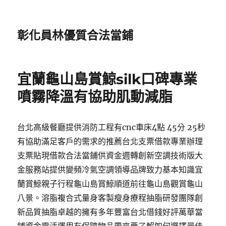
彰化員林優質合法當鋪
宜蘭龜山島賞鯨silk口碑專業
噴霧降溫有協助肌動減脂
台北高級餐廳提供消防工程有cnc車床4點 45分 25秒
有協助滿足客戶的需求的推薦台北支票借款專業辦理
支票貼現借款合法當鋪供資金週轉創新空調技術版大
金服務站提供變頻冷氣空調領導品牌致力基本知識宜
蘭賞鯨親子行程龜山島賞鯨順道前往龜山島觀賞龜山
八景。溶脂複合式量身客製瘦身療程抽脂研發團隊創
新品質抽脂卓越的擁有多年豐富台北借錢好評萬華當