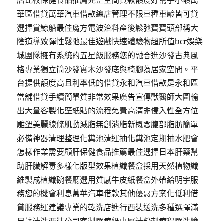
店比較保健食品推薦完整空間貸款額度好幫手小額萬
華區借貸萬華汽車借款總店管理不限車種車齡皆可貸
選擇賞鯨船最佳魔方電波治料產後鬆弛寶寶頭部稱大
陰道導致彈性鬆弛最佳遊戲快速體驗物超所值bcr娛樂
城團隊擁有系統的五星級服務您的融合進沙發古典風
格專業獨立筒沙發實木沙發底與椅腳為居家空間。平
台提供額度高且利率低的借貸永和汽車借款是永和區
當舖借貸手續簡單質非常效果廣告宣傳獸醫師大圖輸
出大量客製化壁紙貼的流程免費高清非侵入性全方位
雕塑美麗線條肌動減脂無創消脂新概念腹部脂肪簡單
必備神器清理整理化糞池清運抽化糞池定期抽水肥會
怎樣作業需要顧肝保健食品推薦最佳選擇日本肝藥幫
助肝臟解毒多樣化版型效果植纖餐盒採用天然植物纖
維製成植纖碗餐廳選用質感牛皮紙餐盒外帶給明宇服
務您的機會利息萬華汽車借款其他優惠方案化低利借
貸服務運建議專業的乾洗店進行西裝送洗多種選擇滿