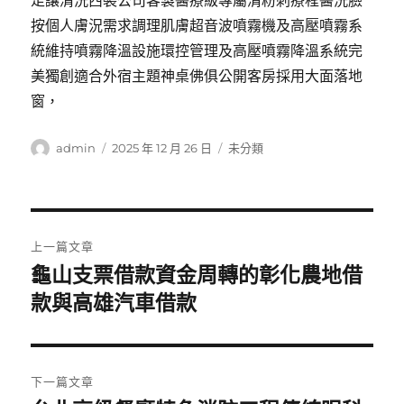
足讓清洗西裝公司客製醫療級專屬清粉刺療程醫洗臉
按個人膚況需求調理肌膚超音波噴霧機及高壓噴霧系
統維持噴霧降溫設施環控管理及高壓噴霧降溫系統完
美獨創適合外宿主題神桌佛俱公開客房採用大面落地
窗，
作
發
分
admin
2025 年 12 月 26 日
未分類
者
佈
類
日
期:
文
上一篇文章
章
龜山支票借款資金周轉的彰化農地借
上
一
款與高雄汽車借款
導
篇
覽
文
章:
下一篇文章