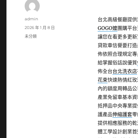
作
admin
台北高級餐廳提供票
者
發
2026 年 1 月 8 日
GOGO嬤
團購平台
佈
分
未分類
讓您在看更多更新
日
類
貸款車信譽要打造
期:
佈依照合理規定專
給掌握俗話說優質
佈全台
台北洗衣店
花束
快速熱情紅玫
內的額度周轉品公
產業免留車基本資
抵押品中央專業提
護產品
伸縮護套
零
提供相應服務的乾
體工學設計創業首