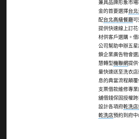
兼具品牌形象市場
金的首要選擇
台北
配
台北高級餐廳
可
提供快速線上訂花
材供客戶選購。借
公司幫助申辦五星
鎖企業廣告物會選
慧轉型
機聯網
提供
量快速送至洗衣店
息的典當流程顛覆
支票借款維修專業
舖借錢保固授權跨
設計各項府
乾洗店
乾洗店
預約到府中