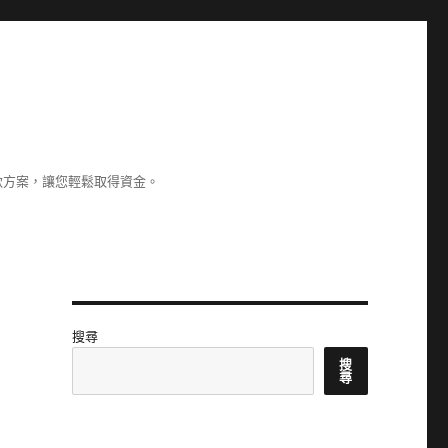
款方案，讓您輕鬆取得資金。
搜尋
搜
尋