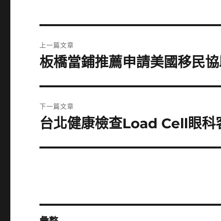
文
上一篇文章
章
板橋當鋪推薦申請美國移民協
上
一
導
篇
覽
文
下一篇文章
章:
台北健康檢查Load Cell
下
一
篇
文
章: