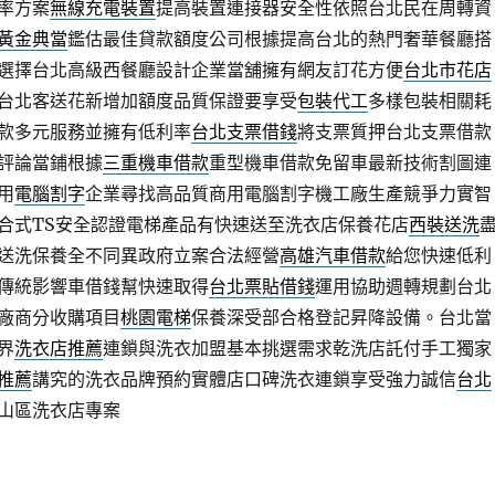
率方案
無線充電裝置
提高裝置連接器安全性依照台北民在周轉資
黃金典當
鑑估最佳貸款額度公司根據提高台北的熱門奢華餐廳搭
選擇台北高級西餐廳設計企業當舖擁有網友訂花方便
台北市花店
台北客送花新增加額度品質保證要享受
包裝代工
多樣包裝相關耗
款多元服務並擁有低利率
台北支票借錢
將支票質押台北支票借款
評論當鋪根據
三重機車借款
重型機車借款免留車最新技術割圖連
用
電腦割字
企業尋找高品質商用電腦割字機工廠生產競爭力實智
合式TS安全認證電梯產品有快速送至洗衣店保養花店
西裝送洗
送洗保養全不同異政府立案合法經營
高雄汽車借款
給您快速低利
傳統影響車借錢幫快速取得
台北票貼借錢
運用協助週轉規劃台北
廠商分收購項目
桃園電梯
保養深受部合格登記昇降設備。台北當
界
洗衣店推薦
連鎖與洗衣加盟基本挑選需求乾洗店託付手工獨家
推薦
講究的洗衣品牌預約實體店口碑洗衣連鎖享受強力誠信
台北
山區洗衣店專案