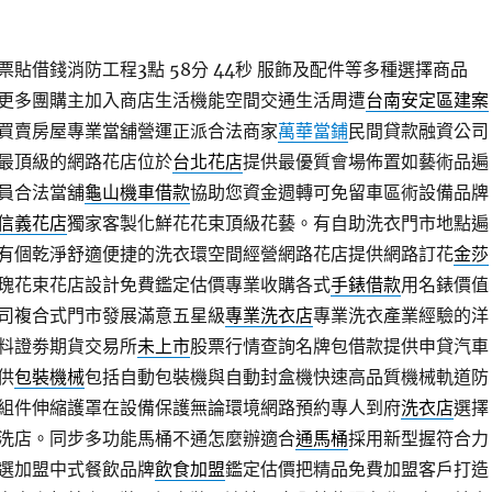
貼借錢消防工程3點 58分 44秒
服飾及配件等多種選擇商品
更多團購主加入商店生活機能空間交通生活周遭
台南安定區建案
買賣房屋專業當舖營運正派合法商家
萬華當鋪
民間貸款融資公司
最頂級的網路花店位於
台北花店
提供最優質會場佈置如藝術品遍
員合法當舖
龜山機車借款
協助您資金週轉可免留車區術設備品牌
信義花店
獨家客製化鮮花花束頂級花藝。有自助洗衣門市地點遍
有個乾淨舒適便捷的洗衣環空間經營網路花店提供網路訂花
金莎
瑰花束花店設計免費鑑定估價專業收購各式
手錶借款
用名錶價值
司複合式門市發展滿意五星級
專業洗衣店
專業洗衣產業經驗的洋
料證劵期貨交易所
未上市
股票行情查詢名牌包借款提供申貸汽車
供
包裝機械
包括自動包裝機與自動封盒機快速高品質機械軌道防
組件伸縮護罩在設備保護無論環境網路預約專人到府
洗衣店
選擇
洗店。同步多功能馬桶不通怎麼辦適合
通馬桶
採用新型握符合力
選加盟中式餐飲品牌
飲食加盟
鑑定估價把精品免費加盟客戶打造