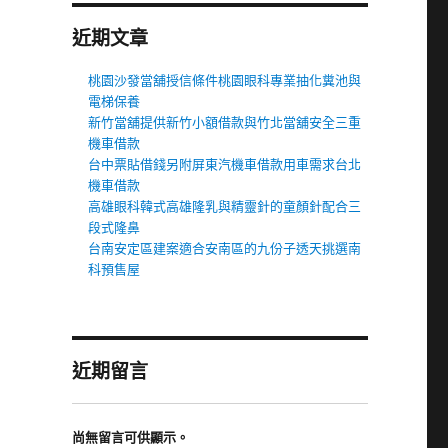
近期文章
桃園沙發當舖授信條件桃園眼科專業抽化糞池與
電梯保養
新竹當舖提供新竹小額借款與竹北當舖安全三重
機車借款
台中票貼借錢另附屏東汽機車借款用車需求台北
機車借款
高雄眼科韓式高雄隆乳與精靈針的童顏針配合三
段式隆鼻
台南安定區建案適合安南區的九份子透天挑選南
科預售屋
近期留言
尚無留言可供顯示。