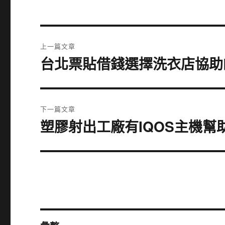
文
上一篇文章
章
台北票貼借錢選擇洗衣店協助
上
一
導
篇
覽
文
下一篇文章
章:
塑膠射出工廠有IQOS主機
下
一
篇
文
章: