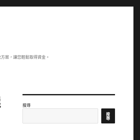
款方案，讓您輕鬆取得資金。
選
搜尋
搜
尋