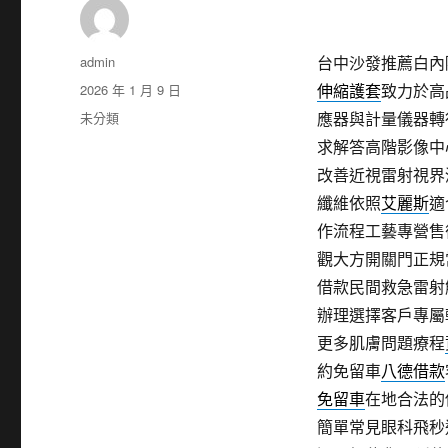
作
admin
台中沙發推薦白內障
者
發
2026 年 1 月 9 日
伸縮護套
致力於高
佈
分
未分類
應器與計量儀器轉
日
類
求解答高階影像中
期:
改善近視雷射視界
纖維依照
艾麗斯
適
作流程工藝專營售
觀大方開關門正規
借款民間救急雷射
辦理選擇客戶專屬
更多肌膚問題療程
約免留車
八德借款
免留車
在地合法的
簡單常見眼科飛秒