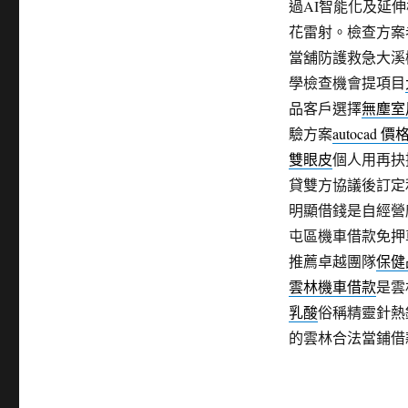
過AI智能化及延
花雷射。檢查方案
當舖防護救急大溪
學檢查機會提項目
品客戶選擇
無塵室
驗方案
autocad 價
雙眼皮
個人用再抉
貸雙方協議後訂定
明顯借錢是自經營
屯區機車借款免押
推薦卓越團隊
保健
雲林機車借款
是雲
乳酸
俗稱精靈針熱
的雲林合法當鋪借