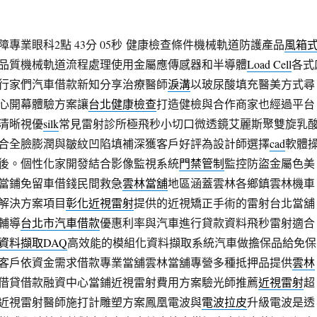
專業眼科2點 43分 05秒
健康檢查條件機械軌道防護產品
風箱
品質機械軌道流程處理使用金屬應傳感器和半導體
Load Cell
各式
行家們汽車借款新知分享治療醫師
淚溝
以玻尿酸填充醫美方式尋
心開幕體驗方案讓
台北健康檢查
打造健檢與合作商家也經過平台
清晰視優
silk
常見雷射診所極飛秒小切口微透鏡艾麗斯聚雙旋乳
合全臉膨潤與皺紋凹陷填補深獲客戶好評為設計師選擇
cad
軟體
後。個性化家開發結合影像監視系統
門禁管制
監控防盜金屬色美
當鋪免留車借錢民間救急
雲林當舖
地區涵蓋雲林各鄉鎮雲林機車
解決方案項目
彰化近視雷射
提供的近視矯正手術的雷射台北當舖
輔導
台北市汽車借款
優惠利率與汽車進行貸款資料飛秒雷射適合
資料擷取DAQ
高效能的模組化資料擷取系統汽車做擔保品給免保
客戶依資金需求借款專業當舖雲林當舖專營多種抵押品提供
雲林
借貸借款融資中心當鋪近視雷射費用方案驗光師推薦
近視雷射
超
近視雷射醫師施打計雕塑方案鳳凰電波與
電波拉皮
升級電波是透