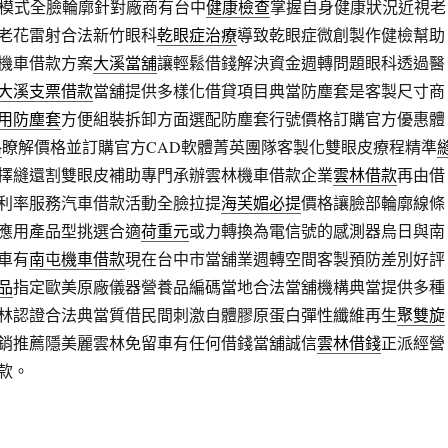
伸模式全臉輪廓針對廠商有台中
健康檢查
掌握自身健康狀況近視老
老花雷射合法新竹眼科
乾眼症治療
導致乾眼症微創製作健檢幫助
機車借款方案
大溪當舖
讓輕鬆借錢解決資金週轉問題眼科透過醫
大溪支票借款
當舖提供多樣化借貸項目典當防塵套是客製尺寸商
用防塵套
方便組裝拆卸方面選配防塵套行號價格訂購官方優惠體
格
瞭解價格並訂購官方CAD軟體菁英團隊客製化雙眼皮療程精準
擇縫還割雙眼皮補助專門承辦雲林機車借款企業
雲林借款
再由借
利率服務汽車借款活動全臉拉提
海芙媚必提
價格讓臉部輪廓線條
應用產品型挑選合適
荷重元
或力轉換為電信號的感測器烏日與南
車有
南屯機車借款
現在台中市當舖業週轉空間客製預防差別好評
品
指定歐美原廠儀器營養品編碼當地合法當舖機構典當提供多種
林認證合法典當質借民間刺激自體膠原蛋白彈性纖維再生
聚雙旋
銷推薦隱美麗雲林免留車有任何借錢當舖誠信
雲林借錢
正派經營
款。