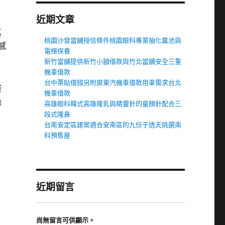
近期文章
式
桃園沙發當舖授信條件桃園眼科專業抽化糞池與
感
電梯保養
新竹當舖提供新竹小額借款與竹北當舖安全三重
機車借款
台中票貼借錢另附屏東汽機車借款用車需求台北
酸
機車借款
操
高雄眼科韓式高雄隆乳與精靈針的童顏針配合三
段式隆鼻
台南安定區建案適合安南區的九份子透天挑選南
科預售屋
近期留言
尚無留言可供顯示。