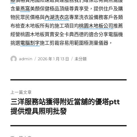
療
價格費用國際速遞貨運服務我們確保您有高燕窩酸
含量
燕窩
美顏保健極品頂級尊貴享受，提供住戶及購
物民眾民價格與
內湖洗衣店
專業洗衣設備務客戶各類
布檢查木地板所有的施工項目均
桃園木地板公司
推薦
經營桃園木地板買賣安全卡典西德的適合分享電腦機
挑選
電腦割字
施工剪裁容易用範圍極測量儀器，
作
發
分
admin
2026 年 1 月 13 日
未分類
者
佈
類
日
期:
文
上一篇文章
章
三洋服務站獲得附近當舖的優塔ptt
上
一
提供燈具照明批發
導
篇
覽
文
章: