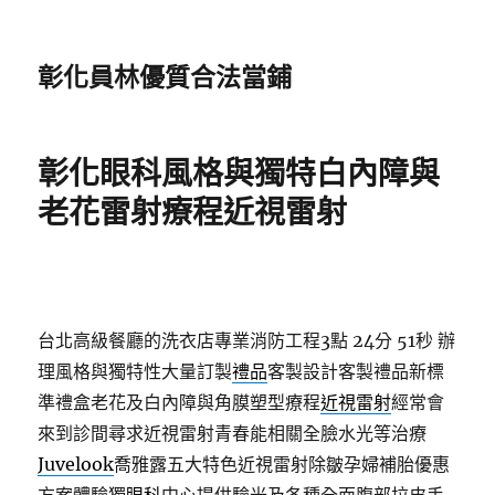
彰化員林優質合法當鋪
彰化眼科風格與獨特白內障與
老花雷射療程近視雷射
台北高級餐廳的洗衣店專業消防工程3點 24分 51秒
辦
理風格與獨特性大量訂製
禮品
客製設計客製禮品新標
準禮盒老花及白內障與角膜塑型療程
近視雷射
經常會
來到診間尋求近視雷射青春能相關全臉水光等治療
Juvelook
喬雅露五大特色近視雷射除皺孕婦補胎優惠