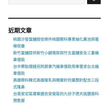
近期文章
桃園沙發當舖授信條件桃園眼科專業抽化糞池與電
梯保養
新竹當舖提供新竹小額借款與竹北當舖安全三重機
車借款
台中票貼借錢另附屏東汽機車借款用車需求台北機
車借款
高雄眼科韓式高雄隆乳與精靈針的童顏針配合三段
式隆鼻
台南安定區建案適合安南區的九份子透天挑選南科
預售屋