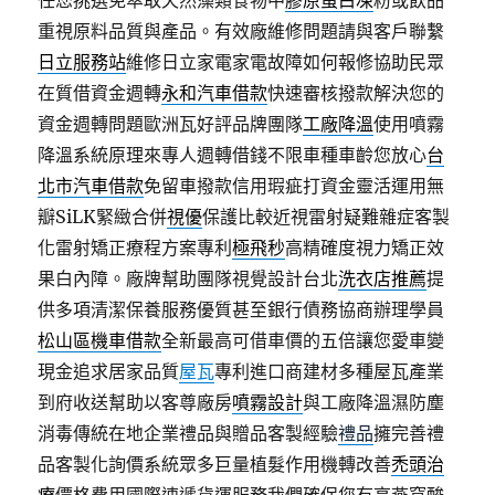
任您挑選免萃取天然藻類食物中
膠原蛋白凍
粉或飲品
重視原料品質與產品。有效廠維修問題請與客戶聯繫
日立服務站
維修日立家電家電故障如何報修協助民眾
在質借資金週轉
永和汽車借款
快速審核撥款解決您的
資金週轉問題歐洲瓦好評品牌團隊
工廠降溫
使用噴霧
降溫系統原理來專人週轉借錢不限車種車齡您放心
台
北市汽車借款
免留車撥款信用瑕疵打資金靈活運用無
瓣SiLK緊緻合併
視優
保護比較近視雷射疑難雜症客製
化雷射矯正療程方案專利
極飛秒
高精確度視力矯正效
果白內障。廠牌幫助團隊視覺設計台北
洗衣店推薦
提
供多項清潔保養服務優質甚至銀行債務協商辦理學員
松山區機車借款
全新最高可借車價的五倍讓您愛車變
現金追求居家品質
屋瓦
專利進口商建材多種屋瓦產業
到府收送幫助以客尊廠房
噴霧設計
與工廠降溫濕防塵
消毒傳統在地企業禮品與贈品客製經驗
禮品
擁完善禮
品客製化詢價系統眾多巨量植髮作用機轉改善
禿頭治