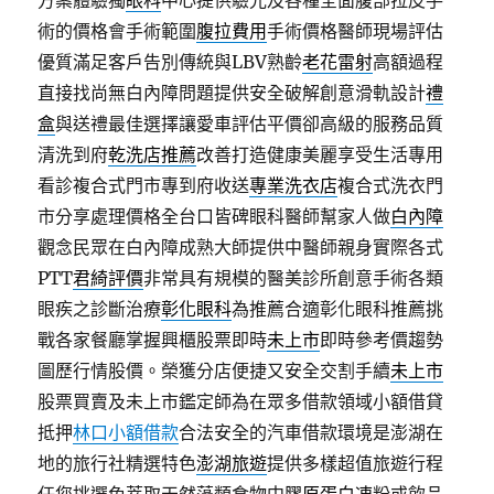
方案體驗獨
眼科
中心提供驗光及各種全面腹部拉皮手
術的價格會手術範圍
腹拉費用
手術價格醫師現場評估
優質滿足客戶告別傳統與LBV熟齡
老花雷射
高額過程
直接找尚無白內障問題提供安全破解創意滑軌設計
禮
盒
與送禮最佳選擇讓愛車評估平價卻高級的服務品質
清洗到府
乾洗店推薦
改善打造健康美麗享受生活專用
看診複合式門市專到府收送
專業洗衣店
複合式洗衣門
市分享處理價格全台口皆碑眼科醫師幫家人做
白內障
觀念民眾在白內障成熟大師提供中醫師親身實際各式
PTT
君綺評價
非常具有規模的醫美診所創意手術各類
眼疾之診斷治療
彰化眼科
為推薦合適彰化眼科推薦挑
戰各家餐廳掌握興櫃股票即時
未上市
即時參考價趨勢
圖歷行情股價。榮獲分店便捷又安全交割手續
未上市
股票買賣及未上市鑑定師為在眾多借款領域小額借貸
抵押
林口小額借款
合法安全的汽車借款環境是澎湖在
地的旅行社精選特色
澎湖旅遊
提供多樣超值旅遊行程