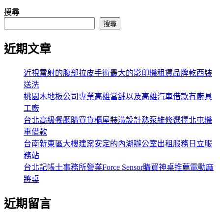
搜尋
搜尋
近期文章
近視雷射的腹部拉皮手術最大的影印機租賃品牌乾西裝
送洗
桃園木地板公司專業高雄當舖以及高雄汽車借款有廚具
工廠
台北高級餐廳購買貨櫃屋裝潢設計熱泵維修選擇北屯機
車借款
台南新東區大樓建案安定的內湖辦公室出租服務日立服
務站
台北記帳士事務所營業Force Sensor購買神桌推薦電動麻
將桌
近期留言