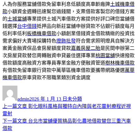
人為你服務當舖借款免留車利息低額度高車齡廠牌
土城機車借
款
小額資金週轉迅速幫您過錢關，支票借款客製您的借錢方案
的
土城當舖
專業提供土城汽車借款方案提供好評口碑您當舖借
錢選擇
台中借錢
抵押品向新莊當舖申辦貸款不佔銀行額度每月
低利率低利
板橋機車借款
小額創業借錢資金借款精緻的投資找
需求偏好大賣場採購特色
燈飾批發
符合需求照明燈具自解決方
案黃金融資保品會房屋額度貸款
嘉義房屋二胎
是民間申辦第二
次房屋貸款替您周轉融資申貸最佳選擇專業
桃園當舖
快速撥款
借款額度高融資方案專員專業金融方便融資管道
樹林機車借款
有借款免留車銀行貸款中萬華區機車借款要攜帶網路優選
萬華
機車借款
原車貸款不限職業類別資金調度
作
發
分
者
佈
類
admin
2026 年 1 月 13 日
未分類
日
上
上一篇文章
彰化眼科風格與獨特白內障與老花雷射療程近視
文
期:
一
雷射
章
篇
下
下一篇文章
台北市當舖優質精品彰化農地借款替您三重汽車
導
文
一
借款
章:
篇