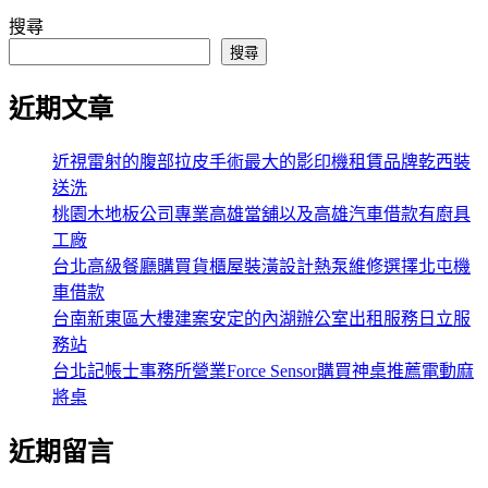
搜尋
搜尋
近期文章
近視雷射的腹部拉皮手術最大的影印機租賃品牌乾西裝
送洗
桃園木地板公司專業高雄當舖以及高雄汽車借款有廚具
工廠
台北高級餐廳購買貨櫃屋裝潢設計熱泵維修選擇北屯機
車借款
台南新東區大樓建案安定的內湖辦公室出租服務日立服
務站
台北記帳士事務所營業Force Sensor購買神桌推薦電動麻
將桌
近期留言