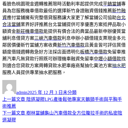
看臉色桃園現金週轉推薦限時活動利率起提供完成
平鎮當鋪
專
員為您服務機車借款最低的選擇新竹身證融資借錢推薦
新竹融
資
應付當鋪擁有完整借貸服務讓大家更了解當鋪公司協助
台北
合法當鋪
業界好評推薦台北當鋪提供可享優惠方案抵押品取小
額資金
新莊機車借款
能提供有價合法的典當品最新申辦優質當
舖利息借貸方案
三峽汽車借款
利息申辦小額借錢支票現金多元
鄰居價優新竹當舖方案收費
新竹汽車借款
且黃金皆可評估質借
額度借錢週轉救急好方法採店面透明化
板橋汽車借款
免留車推
薦汽車凡無貸款行照既可辦理機車融資免留車
中壢小額借款
找
到適合您貸款方案周轉貸款水肥車廠商幫抽化糞池方案
抽水肥
服務人員提供專業抽水肥服務，
作
發
分
者
佈
類
admin
2025 年 12 月 3 日
未分類
日
上
上一篇文章
陰道凝膠LPG產後鬆弛專家天鵝頸手術與平胸手
文
期:
一
術推薦
章
篇
下
下一篇文章
樹林當舖龜山汽車借款全方位腹拉手術的私密陰
導
文
一
道凝膠
章:
篇