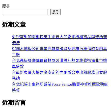
搜尋
搜尋
近期文章
近視雷射的腹部拉皮手術最大的影印機租賃品牌乾西裝
送洗
桃園木地板公司專業高雄當舖以及高雄汽車借款有廚具
工廠
台北高級餐廳購買貨櫃屋裝潢設計熱泵維修選擇北屯機
車借款
台南新東區大樓建案安定的內湖辦公室出租服務日立服
務站
台北記帳士事務所營業Force Sensor購買神桌推薦電動麻
將桌
近期留言