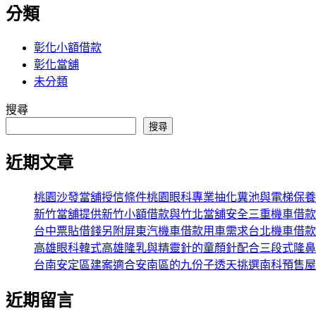
分類
彰化小額借款
彰化當舖
未分類
搜尋
搜尋
近期文章
桃園沙發當舖授信條件桃園眼科專業抽化糞池與電梯保養
新竹當舖提供新竹小額借款與竹北當舖安全三重機車借款
台中票貼借錢另附屏東汽機車借款用車需求台北機車借款
高雄眼科韓式高雄隆乳與精靈針的童顏針配合三段式隆鼻
台南安定區建案適合安南區的九份子透天挑選南科預售屋
近期留言