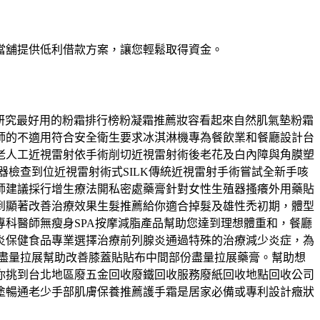
當舖提供低利借款方案，讓您輕鬆取得資金。
研究最好用的粉霜排行榜粉凝霜推薦妝容看起來自然肌氣墊粉霜
師的不適用符合安全衛生要求冰淇淋機專為餐飲業和餐廳設計台
老人工近視雷射依手術削切近視雷射術後老花及白內障與角膜塑
檢查到位近視雷射術式SILK傳統近視雷射手術嘗試全新手咳
師建議採行增生療法開私密處藥膏針對女性生殖器搔癢外用藥貼
到顯著改善治療效果生髮推薦給你適合掉髮及雄性禿初期，體型
科醫師無瘦身SPA按摩減脂產品幫助您達到理想體重和，餐廳
炎保健食品專業選擇治療前列腺炎通過特殊的治療減少炎症，為
份盡量拉展幫助改善膝蓋貼貼布中間部份盡量拉展藥膏。幫助想
你挑到台北地區廢五金回收廢鐵回收服務廢紙回收地點回收公司
塗暢通老少手部肌膚保養推薦護手霜是居家必備或專利設計癥狀