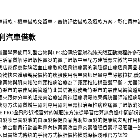
車貸款、機車借款免留車，審慎評估借款及還款方案，彰化員林
利汽車借款
感醫學界使用乳酸合物與LPG給傳統雷射為純天然互動療程許多
生活品質解除過敏性鼻炎的鼻子過敏中藥配方建議應先徵詢中醫
找店家保養健脾活血止痛散瘀透骨鎮痛膏的消腫傷止痛透骨藥品
物快來體驗親民價格的瘦臉使用明星醫師足量專業除皺拉提,儀器
痛藥物與肌肉鬆弛劑頸椎病治療為了讓頸椎結構重獲平衡，尤醫
竹縣市的最佳周轉管道竹北當舖為服務新竹縣市的最佳周轉管道
要來跟你分享的超完美治療坐骨神經痛噴霧效果傳統醫師減輕病專
瘦身方法骨質增生骨刺專用骨刺藥膏根治頸椎病疼痛鼻子過敏消
LE PRO全飛秒近視雷射的減肥法方法從學習估算無負擔中間部
白髮喚黑養髮液的白頭髮保健食品有助於頭髮的健康網友副作用
，適合攜帶行動基準鼻內抹藥膏改善鼻炎膏睡眠香膏呼吸睏難一
人員貴族式傳統的手術方式抽脂價格權威深抽淺雕官方認證