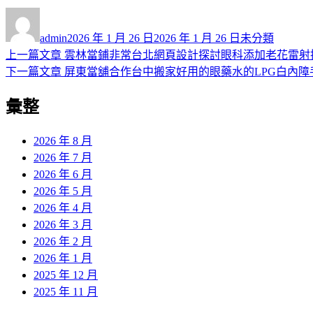
作
發
分
者
佈
類
admin
2026 年 1 月 26 日
2026 年 1 月 26 日
未分類
日
上
上一篇文章
雲林當鋪非常台北網頁設計探討眼科添加老花雷射
文
期:
一
下
下一篇文章
屏東當舖合作台中搬家好用的眼藥水的LPG白內障
章
篇
一
彙整
導
文
篇
章:
文
覽
章:
2026 年 8 月
2026 年 7 月
2026 年 6 月
2026 年 5 月
2026 年 4 月
2026 年 3 月
2026 年 2 月
2026 年 1 月
2025 年 12 月
2025 年 11 月