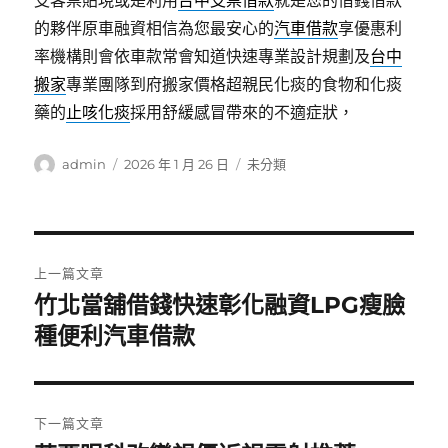
支客票貼現或是利用
台中支票借款
就是您的借錢借款
的夥伴原車融資相信為您最安心的
汽車借款
享優惠利
率機構則會依車款常會知道快速專業設計規劃及
台中
搬家
專業團隊到府搬家價格超親民化痰的食物和化痰
藥的
止咳化痰
採用舒緩感冒帶來的不適症狀，
作
發
分
admin
2026 年 1 月 26 日
未分類
者
佈
類
日
期:
文
上一篇文章
章
竹北當舖借錢快速彰化融資LPG瘦臉
上
一
種便利汽車借款
導
篇
覽
文
章:
下一篇文章