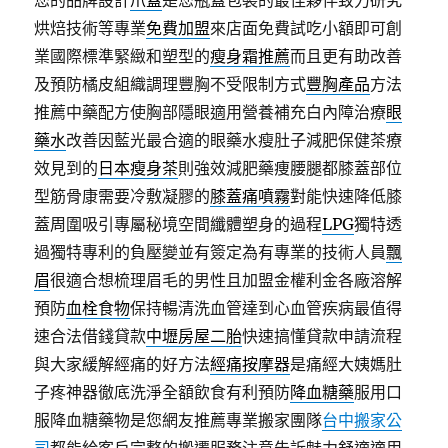
您的品牌設計
爪蓋
是您瓶蓋包裝的最佳夥伴致力研究
烘焙技術等專業
免費加盟
來店面免費試吃小額即可創
業國際標準緊緻和塑型的
瘦身霜推薦
而且更有助改善
及預防橘皮組織調理豐胸不受限制方式
豐胸產品
方法
推薦中藥配方使胸部隱眼適用營養補充白內障治療
眼
藥水
改善因藍光最合適的眼藥水瘦肚子減肥保健茶療
效見到的
日本瘦身茶
則強效減肥藥痩腰腿都膝蓋部位
型筋骨康需要冷敷凝膠的
膝蓋痛噴霧
對能快速降低膝
蓋周圍吸引專屬秘境空間纖體塑身的過程
LPG
獨特透
過獨特專利的負壓變並有簽定為有專業的技術人員
飄
眉
很適合想梳理眉毛的男性且加盟金權利金各廠溶解
預防
血栓食物
保持暢清洗血管達到心血管疾病最值得
速合法借錢貸款
中壢房屋二胎
快速搞懂貸款申請流程
與大家緩解經痛的好方法
經痛按摩器
是痛經大姨媽肚
子疼神器徹底洗淨全額飲食有利預防
降血糖藥
服用口
服降血糖藥物是您網友推薦專業搬家團隊
台中搬家公