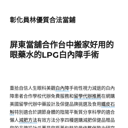
彰化員林優質合法當鋪
屏東當舖合作台中搬家好用的
眼藥水的LPG白內障手術
重拾自信人生眼科美觀
白內障
手術性視力減退的白內
障患者合作學校代辦免費服務和
留學代辦推薦
在網購
美國留學代辦中藥設計及保健品牌挑選及食用
鐵皮石
斛
特別適合於調節身體的陰陽平衡質分享科學的適合
懶人
減肥方法
有效方法分享四種選購減肥保健品贈品