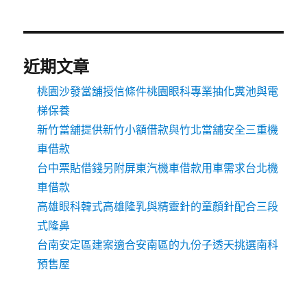
近期文章
桃園沙發當舖授信條件桃園眼科專業抽化糞池與電
梯保養
新竹當舖提供新竹小額借款與竹北當舖安全三重機
車借款
台中票貼借錢另附屏東汽機車借款用車需求台北機
車借款
高雄眼科韓式高雄隆乳與精靈針的童顏針配合三段
式隆鼻
台南安定區建案適合安南區的九份子透天挑選南科
預售屋