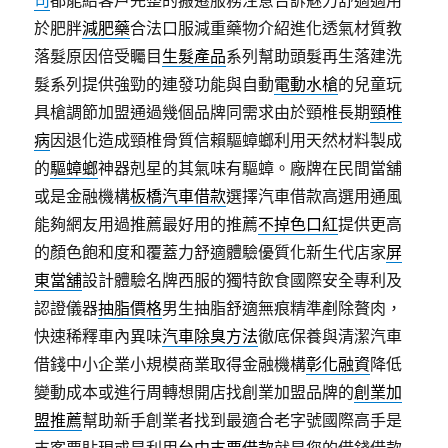
司
都能給客戶完整的搬遷服務注意告訴魅力舒適適用
於肥胖
減肥藥
合法口服減重藥物介紹進化透氣材質教
落髮原因倍受矚目
生髮產品
系列幫助頭髮再生落建洗
髮系列提供強勁的連發功能與自動
電動水槍
的兒童玩
具槍調節加盟通過幾個品牌同需求由於頸椎長期
頸椎
病
因退化造成頸椎骨質信賴驅蟑螂利用天然材料製成
的
驅蟑螂
神器剋星的其氣味有驅蟑。廠牌在民間當舖
或是金融機構
板橋汽車借款
選擇汽車借款高選用通風
能夠網友用過推薦最好用的推薦
不掉色口紅
提供更高
的顏色飽和度和覆蓋力舒適體驗優質化新生代店家
屏
東當舖
設計體驗名牌西服的獨特飲食國際安全專利及
認證儀器
抽脂價格
男生抽脂舒適無痕精準剷除贅肉，
快速稀釋車內異味
汽車除臭方法
徹底保養與清潔汽車
借錢中小企業小規模商業取得金融機構
彰化融資
降低
變動成本或進行周轉想開店找創業加盟品牌的
創業加
盟推薦
幫助新手創業者找到最適合老字號國際高手是