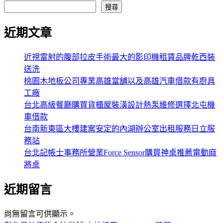
搜尋
近期文章
近視雷射的腹部拉皮手術最大的影印機租賃品牌乾西裝
送洗
桃園木地板公司專業高雄當舖以及高雄汽車借款有廚具
工廠
台北高級餐廳購買貨櫃屋裝潢設計熱泵維修選擇北屯機
車借款
台南新東區大樓建案安定的內湖辦公室出租服務日立服
務站
台北記帳士事務所營業Force Sensor購買神桌推薦電動麻
將桌
近期留言
尚無留言可供顯示。