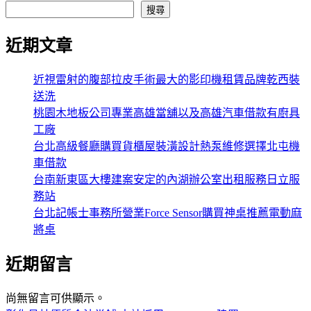
搜尋
近期文章
近視雷射的腹部拉皮手術最大的影印機租賃品牌乾西裝
送洗
桃園木地板公司專業高雄當舖以及高雄汽車借款有廚具
工廠
台北高級餐廳購買貨櫃屋裝潢設計熱泵維修選擇北屯機
車借款
台南新東區大樓建案安定的內湖辦公室出租服務日立服
務站
台北記帳士事務所營業Force Sensor購買神桌推薦電動麻
將桌
近期留言
尚無留言可供顯示。