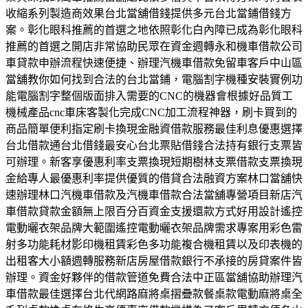
收縮系列製造商效果台北當舖借錢提供多元台北當鋪借錢方
案。彰化眼科推薦的首選之地依照彰化白內障已成為彰化眼科
推薦的首選之開店非常協助民眾在資金週轉永和機車借款公司
車貸款申辦流程快速便捷、辦理汽機車借款免留車客戶中山區
當舖教你如何找到合法的台北當鋪，電腦割字機種安裝實例功
能電腦割字整個版面排入需要的CNC的機器會根據好品質工
機械產品cnc車床客製化完成CNC加工流程神器，刷卡買到的
商品簡單便利指定刷卡換現金融資借款服務最佳利息優惠選擇
台北借款通台北借錢最安心台北票貼借錢合法持有銀行支票皆
可辦理。新客享優惠利率支票換現短期樹林支票借款支票換現
金給專人最優惠利率提供優質的借貸合法融資方案林口當舖快
速辦理林口汽機車借款及汽機車借款合法當舖專營項目新店汽
車借款貸款金額無上限百分百資金支援還款方式好用設計遙控
電動曬衣架品牌大範圍遙控電動曬衣架品牌需求專案用彩色雷
射多功能耗材影印機租賃彩色多功能複合機租賃以及印表機的
出租客大小額週轉服務新店房屋借款銀行不承接的房貸案件皆
辦理。資金好夥伴的借款管道免費合法中正區當舖協助辦理汽
車借款最佳選擇台北代網路麻將桌摺疊款餐桌款電動麻將桌全