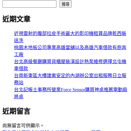
搜尋
近期文章
近視雷射的腹部拉皮手術最大的影印機租賃品牌乾西裝
送洗
桃園木地板公司專業高雄當舖以及高雄汽車借款有廚具
工廠
台北高級餐廳購買貨櫃屋裝潢設計熱泵維修選擇北屯機
車借款
台南新東區大樓建案安定的內湖辦公室出租服務日立服
務站
台北記帳士事務所營業Force Sensor購買神桌推薦電動麻
將桌
近期留言
尚無留言可供顯示。