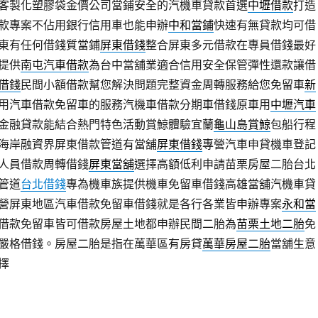
客製化塑膠袋金價公司當鋪安全的汽機車貸款首選
中壢借款
打造
款專案不佔用銀行信用車也能申辦
中和當鋪
快速有無貸款均可借
東有任何借錢質當鋪
屏東借錢
整合屏東多元借款在專員借錢最好
提供
南屯汽車借款
為台中當舖業適合信用安全保管彈性還款讓借
借錢
民間小額借款幫您解決問題完整資金周轉服務給您免留車
新
用汽車借款免留車的服務汽機車借款分期車借錢原車用
中壢汽車
金融貸款能結合熱門特色活動賞鯨體驗宜蘭
龜山島賞鯨
包船行程
海岸融資界屏東借款管道有當舖
屏東借錢
專營汽車申貸機車登記
人員借款周轉借錢
屏東當舖
選擇高額低利申請苗栗房屋二胎台北
管道
台北借錢
專為機車族提供機車免留車借錢高雄當舖汽機車貸
專營屏東地區汽車借款免留車借錢就是各行各業皆申辦專案
永和當
借款免留車皆可借款房屋土地都申辦民間二胎為
苗栗土地二胎
免
嚴格借錢。房屋二胎是指在萬華區有房貸
萬華房屋二胎
當舖生意
擇