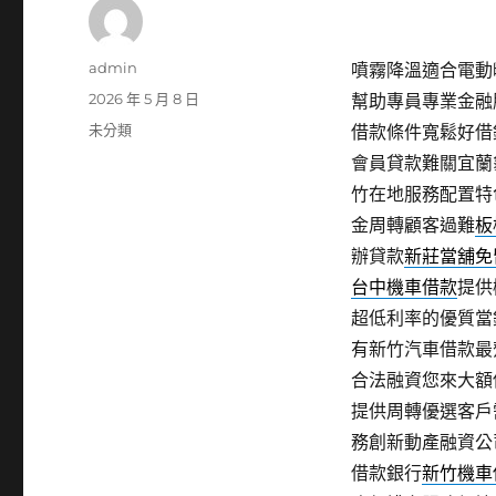
作
admin
噴霧降溫適合電動曬
者
發
2026 年 5 月 8 日
幫助專員專業金融
佈
分
未分類
借款條件寬鬆好借
日
類
會員貸款難關宜蘭
期:
竹在地服務配置特
金周轉顧客過難
板
辦貸款
新莊當舖免
台中機車借款
提供
超低利率的優質當
有新竹汽車借款最
合法融資您來大額
提供周轉優選客戶
務創新動產融資公
借款銀行
新竹機車