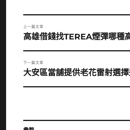
文
上一篇文章
章
高雄借錢找TEREA煙彈哪
上
一
導
篇
覽
文
下一篇文章
章:
大安區當舖提供老花雷射選擇
下
一
篇
文
章: