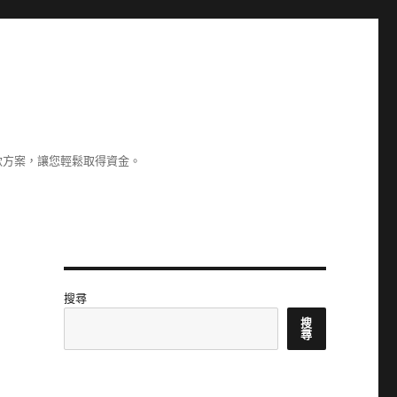
款方案，讓您輕鬆取得資金。
搜尋
搜
尋