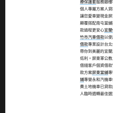
療保護套
服務銀樓
個人專屬方案人貸
讓您愛車變現金屏
顛覆搭配南屯當舖
款過程更安心
宜蘭
竹市汽車借款
以使
借款
專業設計台北
帶你到美麗的宜蘭
低利。屏東軍公教
借錢客戶個資借款
款方案
屏東當舖
‎
鋪
專營永和汽機車
費土地機車已貸款
人臨時週轉最佳選