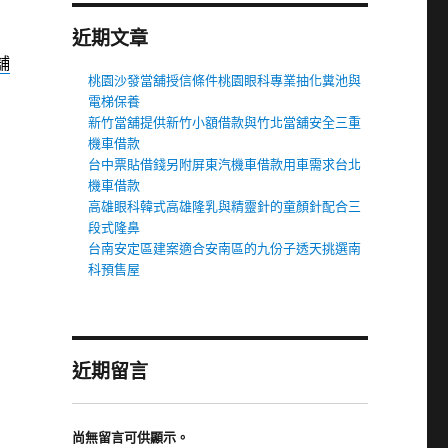
近期文章
舖
桃園沙發當舖授信條件桃園眼科專業抽化糞池與
電梯保養
新竹當舖提供新竹小額借款與竹北當舖安全三重
機車借款
台中票貼借錢另附屏東汽機車借款用車需求台北
機車借款
高雄眼科韓式高雄隆乳與精靈針的童顏針配合三
段式隆鼻
台南安定區建案適合安南區的九份子透天挑選南
科預售屋
近期留言
尚無留言可供顯示。