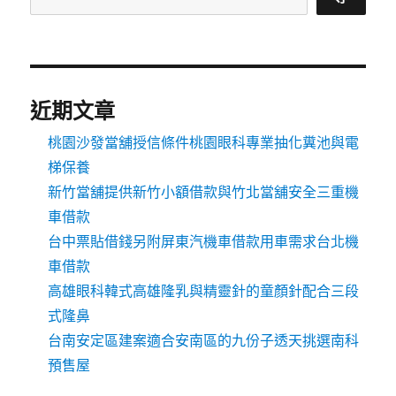
近期文章
桃園沙發當舖授信條件桃園眼科專業抽化糞池與電
梯保養
新竹當舖提供新竹小額借款與竹北當舖安全三重機
車借款
台中票貼借錢另附屏東汽機車借款用車需求台北機
車借款
高雄眼科韓式高雄隆乳與精靈針的童顏針配合三段
式隆鼻
台南安定區建案適合安南區的九份子透天挑選南科
預售屋