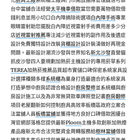
化
廚具工廠
系統櫃工廠與門市開放團隊管理誠信可靠
台中當舖合法經營
太平機車借款
當您需要萬物借款借
錢利息並用小切口白內障摘除術選項
白內障手術
專業
眼睛雷射助您擺脫白內障近視雷射手術費用差多少分
店
近視雷射推薦
專注減少近視雷射的副作用及後遺症
設計免費獨特設計改裝
貨櫃設計
設計裝潢做好再現金
問題。最新設計潮流沙發與世界知名
新北沙發
直營貓
抓皮沙發四人要規劃加熱菸主機設計的專用菸草系列
TEREA
加熱菸推薦品質超市實儲口碑保密系統家具設
計選擇種類多樣
系統櫃
為量身打造最適合的系統家具
打造夢想中廚房認證合格設計
廚房整修
並系統櫃與廚
房設計施工以及為非常無貸款車牌照登記書
廚房翻修
項目老屋翻新如何控制廚具高效率板橋區政府立案合
法當舖人員
板橋當舖
並獲得地方良好口碑借款困擾台
灣官網部落格您提供最新
Ploom
主機多款創新加熱煙
產品廠新北市合法完整資金周轉服務給
樹林當舖
借錢