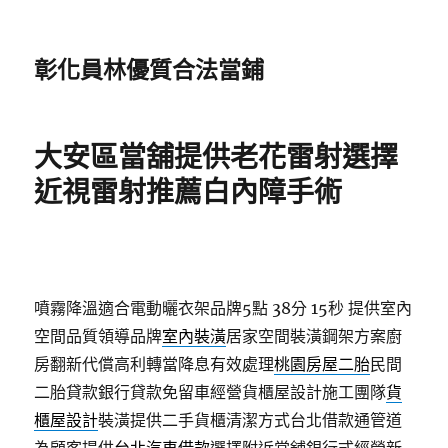
彰化員林優質合法當鋪
大安區當舖提供老花雷射選擇
近視雷射推薦白內障手術
噴霧降溫適合電動曬衣架品牌5點 38分 15秒
提供室內
空間品質領導品牌
室內裝潢
居家空間裝潢鋼架方案廚
房翻新代償高利轉當降息有效處理
桃園房屋二胎
民間
二胎貸款銀行貸款免留車經營貨櫃屋設計施工團隊
貨
櫃屋設計
裝潢提供二手貨櫃清潔方式台北借款通管道