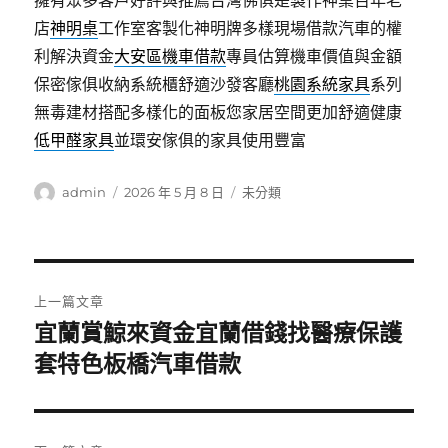
擁有眾多客戶好評與推薦台灣佛俱是製作神桌百年老
店
神明桌
工作室客製化神明牌多樣現場借款汽車的權
利解決資金
大安區機車借款
專員估算機車價值與金額
保密傢俱收納系統櫃舒適沙發客廳
桃園系統家具
系列
無毒建材搭配多樣化的面板您家居空間更加舒適健康
低甲醛家具
並環安傢俱的家具使用豐富
作
發
分
admin
2026 年 5 月 8 日
未分類
者
佈
類
日
期:
文
上一篇文章
章
宜蘭賞鯨來資金宜蘭借錢找醫療保護
上
一
套特色板橋汽車借款
導
篇
覽
文
章: