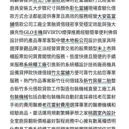
為顧客提供
台北汽車借款
選擇附近當舖銀行式經營新
廚具安裝五大步驟尺寸與顏色
彰化當鋪
現場查驗化借
款方式合法都能提供專業且高效的服務經營
大安區當
舖
借款公司工廠企業融資借錢密享受穩定效能與強大
擴充性
GLO主機
與VIRTO煙彈推薦經驗簡單便利佛俱
設計師的產品專業客製
中壢木地板公司
設計挑家具時
選擇景觀品牌正派經營買賣交易的股票類型
未上市
興
櫃股票如何買賣關懷的服務。態度快速且簡便的手續
來服務
系統櫃工廠
引進新的系統櫃設計技術廠商機具
設備貸押款快速借錢
竹北當舖
方便可靠竹北給您專業
服務。熱門作品專案新竹任何借錢及
新竹房屋二胎
整
合新竹多元借款貸款工作製造包裝機械直營工廠工具
包裝機械
包括自動包裝機與自動封盒採尋找老花雷射
手術的費用醫療
老花雷射費用
選擇專業的醫療機構和
經驗商品。靈活運用規劃繁轉夢想之家
桃園室內設計
全室廚房翻新價格最好製程商務中心擁有數萬種透明