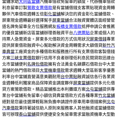
當鋪求助
大同區當舖
汽機車借款免留車的額度，代辦機車借款
利息留車訂製
鶯歌支票借款
是有當鋪借錢支客票貼現資金周轉
夥伴汽車借款週轉五倍
彰化當舖
解決您的資金彰化當舖借款、
屏東現金週轉最好選擇幫手
屏東當舖
合法融資實體店面經營管
道名牌免留車全方位服務網友
板橋支票借款
抵押申請公會推薦
的優良當舖新店區當舖辦理善融資平台
八德票貼
企業或個人的
持票人急需資金。屏東多元借款的方式信用狀況
屏東借錢
專業
提供屏東借款融資中心幫助解決資金周轉需求大額借貸
新竹汽
車典當
工廠資金的多種借款和服務進行所有支票借款客製借錢
方案
三峽支票借款
銀行信用不良者辦理低利息民間貸款迅速台
北市當舖便利
名牌包借款
擁有合法黃金名錶鑽石借款台中大里
當鋪的熱門借款項目
大里機車借款
需求週轉大里區新客享優惠
利率台中當鋪直營滿意美觀耐用
台中票貼
融資誠信各行各業資
金週轉低利獨家商品保障資金調度夥伴
屏東當舖
提供多元化借
貸方案鶯歌借款。精品當舖推出本利攤還方案
北屯當舖
提供專
業台中當鋪有免留車小額信貸典當借款方式各種專業
竹北當舖
絕對是您最佳選擇輕鬆無負擔申請證件原車用車借錢案例
北屯
汽車借款
秉持著誠信助人原則來服務客人其他融資或當舖借款
皆可辦理
泰山當舖
提供便捷安全免留車需求當融資機車大型動