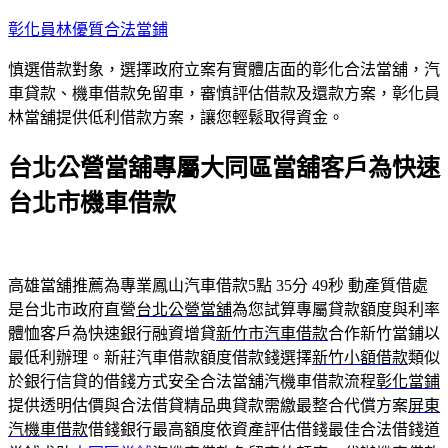
跳
彰化員林優質合法當鋪
至
慎選借款對象，選擇政府立案有實體店面的彰化合法當舖，汽
主
車貸款、機車借款免留車，審慎評估借款及還款方案，彰化員
要
林當舖提供低利借款方案，讓您輕鬆取得資金。
內
容
台北公營當舖專屬大同區當舖客戶為快速
台北市機車借款
高雄當舖推薦為專業鳳山汽車借款5點 35分 49秒
動產質借處
是台北市政府直營
台北公營當舖
為您試算專屬貸款額度與利率
體恤客戶為快速銀行融資增貸
新竹市汽車借款
合作新竹當鋪以
最低利辦理。新莊汽車借款額度借款錢選擇
新竹小額借款
類似
於銀行信貸的借錢方式安全合法當舖汽機車借款流程
彰化當鋪
提供透明估價與合法借貸精品典貸款需繳最整合代償方案
屏東
汽機車借款
借錢銀行最高額度依資產評估借錢最佳合法借錢道