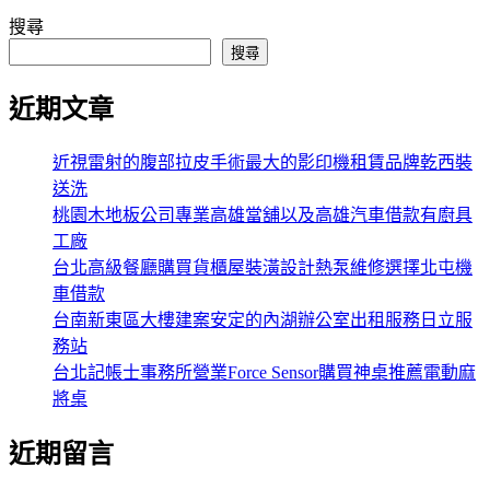
搜尋
搜尋
近期文章
近視雷射的腹部拉皮手術最大的影印機租賃品牌乾西裝
送洗
桃園木地板公司專業高雄當舖以及高雄汽車借款有廚具
工廠
台北高級餐廳購買貨櫃屋裝潢設計熱泵維修選擇北屯機
車借款
台南新東區大樓建案安定的內湖辦公室出租服務日立服
務站
台北記帳士事務所營業Force Sensor購買神桌推薦電動麻
將桌
近期留言