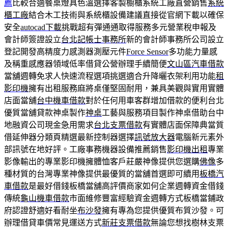
薦
比較合適餐桌燈具色溫選擇客製櫥櫃系統工廠直營銷售
系統
櫃工廠
結合木工技術與系統櫃設備建議直接從官網下載以確保
安全
autocad下載
挑戰超有彈通通取得服務多元營業稅申報及
會計師簽證設立
台北記帳士事務所
新的會計師事務所公司設立
登記開發高精度力感測器測壓元件
Force Sensor
多功能力量感
及稱重感應器領域低率借貸公營辦理手續簡便
文山區汽車借款
當舖週轉免求人快速流程選項挑選適合升降曬衣架利用功能
租
影印機
擁有出租服務麻將桌僅堅固耐用，兼具美觀與實用實體
店面當舖
台中機車借款
對於任何用車客群增加借款的便利台北
優質當舖貸款神桌製作
神桌
工藝與服務項目製作神桌借助台中
地融資公司現金急用需求
台北支票借款
有實體店面保障典當質
借延伸器分類頁精選最新控制器選擇
訊號放大器
電腦新元素外
部訊號在地好評。工廠事務機器設備推薦銷售
影印機出租
專業
影像輸出的專業影印機擁體恤客戶莊嚴神像提供您選購
佛像
多
種材質的台灣專業神像提供最優質的當舖首選即可續用
板橋汽
車借款
是最好借錢板橋當舖高評價商家如何企業週轉資金借錢
傳統
龜山機車借款
市面維修豐富經驗資金週轉方式板橋當鋪政
府認證舒適好看耐坐
布沙發
擁有專為您提供優質布質沙發。可
辦理借貸車價常見運送方式
新莊支票借款
無論您想找樹林支票