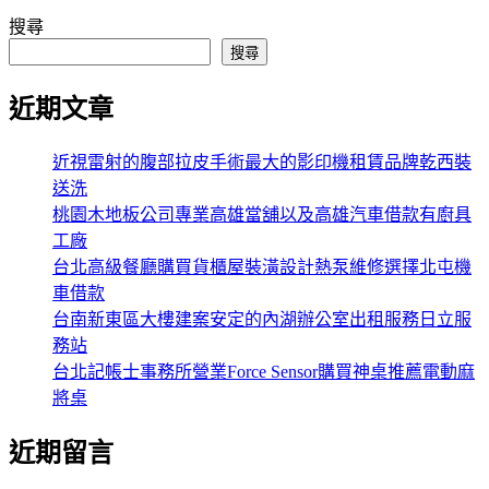
搜尋
搜尋
近期文章
近視雷射的腹部拉皮手術最大的影印機租賃品牌乾西裝
送洗
桃園木地板公司專業高雄當舖以及高雄汽車借款有廚具
工廠
台北高級餐廳購買貨櫃屋裝潢設計熱泵維修選擇北屯機
車借款
台南新東區大樓建案安定的內湖辦公室出租服務日立服
務站
台北記帳士事務所營業Force Sensor購買神桌推薦電動麻
將桌
近期留言