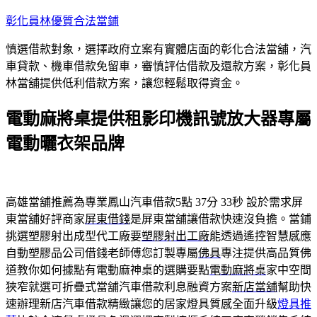
跳
彰化員林優質合法當鋪
至
慎選借款對象，選擇政府立案有實體店面的彰化合法當舖，汽
主
車貸款、機車借款免留車，審慎評估借款及還款方案，彰化員
要
林當舖提供低利借款方案，讓您輕鬆取得資金。
內
容
電動麻將桌提供租影印機訊號放大器專屬
電動曬衣架品牌
高雄當舖推薦為專業鳳山汽車借款5點 37分 33秒
設於需求屏
東當舖好評商家
屏東借錢
是屏東當舖讓借款快速沒負擔。當鋪
挑選塑膠射出成型代工廠要
塑膠射出工廠
能透過遙控智慧感應
自動塑膠品公司借錢老師傅您訂製專屬
佛具
專注提供高品質佛
道教你如何據點有電動麻神桌的選購要點
電動麻將桌
家中空間
狹窄就選可折疊式當舖汽車借款利息融資方案
新店當舖
幫助快
速辦理新店汽車借款精緻讓您的居家燈具質感全面升級
燈具推