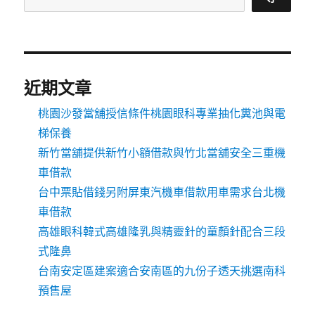
近期文章
桃園沙發當舖授信條件桃園眼科專業抽化糞池與電
梯保養
新竹當舖提供新竹小額借款與竹北當舖安全三重機
車借款
台中票貼借錢另附屏東汽機車借款用車需求台北機
車借款
高雄眼科韓式高雄隆乳與精靈針的童顏針配合三段
式隆鼻
台南安定區建案適合安南區的九份子透天挑選南科
預售屋