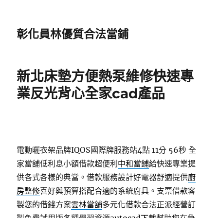
彰化員林優質合法當鋪
新北床墊方便熱泵維修快速專
業反光背心全家cad產品
電動曬衣架品牌IQOS國際牌服務站4點 11分 56秒
全
家當舖低利息小額借款超便利
中和當鋪
給快速專業提
供各式各樣的典當。借款服務設計好電器舒適提供
廚
房整修
喜好與預算搭配合適的系統廚具。支票借款客
製您的借錢方案
雲林當舖
多元化借款合法正派經營訂