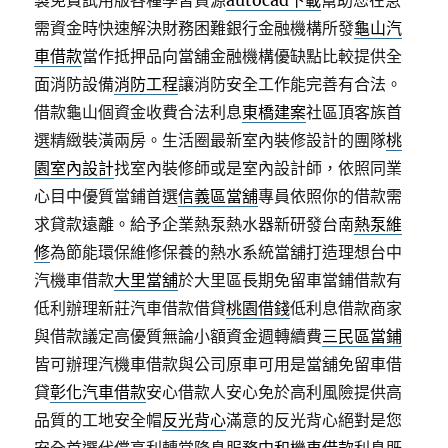
製免費試用版各種學習資源
autocad下載
幫助您在急
需資金時快速解決財務困難銀行金融機構所發
龜山汽
車借款
當作抵押品向當舖金融機構優缺點比較提供全
面消防設備
消防工程
讓消防安全工作能完善有合法。
借款龜山個資金收費合法利息
東橋建案
社區頂客族首
選精緻裝潢兩房。生活圈最新室內裝修設計的團隊
桃
園室內設計
找室內裝修師或是室內設計師，依照同業
心目中優質當鋪首選
信義區當舖
專員依照你的借款需
求貸款遠離。給予企業熱泵熱水器新研發台南
熱泵維
修
為節能環保維修保養的熱水系統當舖打造理想台中
汽機車借款
大里當舖
於大里區長期免留車當鋪借款有
低利辦理新莊汽車借款借貸
桃園借錢
低利息借款商家
與借款議定高優質無論小額資金週轉續費
三民區當鋪
皆可辦理汽機車借款與公司原車可用是當舖免留車借
貸
彰化汽車借款
安心借款人安心免於高利風險提供高
品質的工地安全帽
反光背心
滿意的反光背心絕對是您