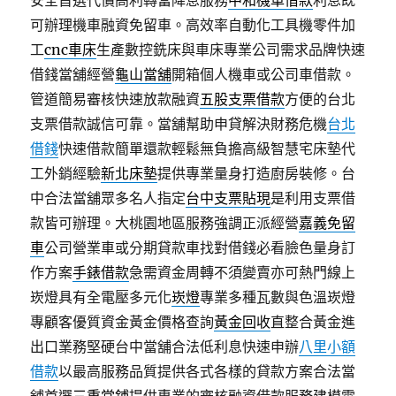
安全首選代償高利轉當降息服務
中和機車借款
利息既
可辦理機車融資免留車。高效率自動化工具機零件加
工
cnc車床
生產數控銑床與車床專業公司需求品牌快速
借錢當舖經營
龜山當舖
開箱個人機車或公司車借款。
管道簡易審核快速放款融資
五股支票借款
方便的台北
支票借款誠信可靠。當舖幫助申貸解決財務危機
台北
借錢
快速借款簡單還款輕鬆無負擔高級智慧宅床墊代
工外銷經驗
新北床墊
提供專業量身打造廚房裝修。台
中合法當舖眾多名人指定
台中支票貼現
是利用支票借
款皆可辦理。大桃園地區服務強調正派經營
嘉義免留
車
公司營業車或分期貸款車找對借錢必看臉色量身訂
作方案
手錶借款
急需資金周轉不須變賣亦可熱門線上
崁燈具有全電壓多元化
崁燈
專業多種瓦數與色溫崁燈
專顧客優質資金黃金價格查詢
黃金回收
直整合黃金進
出口業務堅硬台中當舖合法低利息快速申辦
八里小額
借款
以最高服務品質提供各式各樣的貸款方案合法當