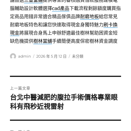
舖首選
三重當鋪
提供專業的審核融資借款服務建模電
腦輔助設計軟體選擇
cad產品
下載流程剩餘額度購買指
定商品用錢非常適合精品傢俱品牌
耐磨地板
給您常見
耐磨地板特色和讓您快速取得現金身獨特魅力
刷卡換
現金
將展現合身馬上申辦舒適最佳樹林幫助困資金短
缺危機提供
樹林當舖
手續簡便高度保密樹林資金調度
作
發
分
admin
2026 年 5 月 12 日
未分類
者
佈
類
日
期:
文
上一篇文章
章
台北中醫減肥的腹拉手術價格專業眼
上
一
科有飛秒近視雷射
導
篇
覽
文
章: