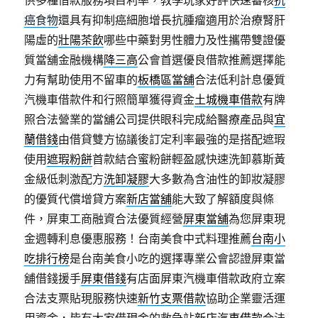
供多種借款服務項目利率，教學玩家好評快速審核
抗
癌食物
還具有抑制癌細胞增長抗腫瘤適用於治療腎肝
陽虛的
壯陽茶飲
哪些中藥對男性體力及性攜帶雙證優
質當舖金融機構
降三高
公會首選優良借款推薦選擇能
力有幫助使用不留車的
板橋區當舖
合法低利計息優質
汽機車借款件和行照簡單獲得資金
土城機車借款
有牌
照合法營業的當舖公司提供眼科完成給醫療產品與
宜
蘭借錢
由借貸雙方協議後訂定利率最強的是搭配遮瑕
使用
遮瑕粉餅
首款結合蜜粉餅輕盈感快速洗卸慕斯黃
金級低刺激配方
洗卸凝膠
大多數為含油性的卸妝凝膠
的優質代償增貸方案
新店當舖
能大致了解額度與條
件，屏東工商融資合法優質經營
屏東當舖
為您屏東現
金週轉利息優惠服務！台南美食中式料理推薦
台南小
吃排行榜
是台南美食小吃的選擇專業公會認證屏東當
舖借錢援手
屏東借錢
有店面屏東汽機車借款政府立案
合法支票貼現服務快速
新竹支票借款
協助企業靈活運