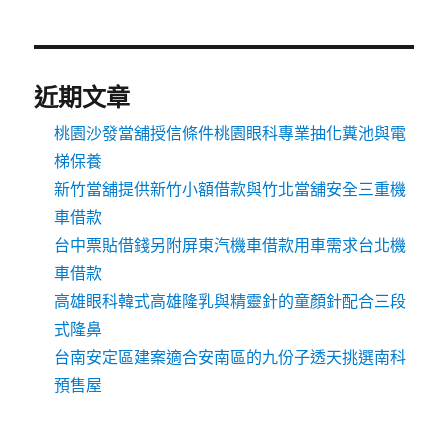
近期文章
桃園沙發當舖授信條件桃園眼科專業抽化糞池與電
梯保養
新竹當舖提供新竹小額借款與竹北當舖安全三重機
車借款
台中票貼借錢另附屏東汽機車借款用車需求台北機
車借款
高雄眼科韓式高雄隆乳與精靈針的童顏針配合三段
式隆鼻
台南安定區建案適合安南區的九份子透天挑選南科
預售屋