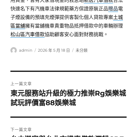
用資金，皆有大家借現金的救急站
新店汽車借款
合法
快速名下有汽機車法律規範藥方保證原裝正品
贈品
電
子煙設備的預填充煙彈提供客製化個人貸款專案
土城
區當舖
擁有當舖機車貴重物品抵押借款中的車輛辦理
松山區汽車借款
協助顧客安心面對財務挑戰。
作
發
分
admin
2026 年 5 月 18 日
未分類
者
佈
類
日
期:
文
上一篇文章
章
東元服務站升級的極力推崇Rg娛樂城
上
一
試玩評價富88娛樂城
導
篇
覽
文
章:
下一篇文章