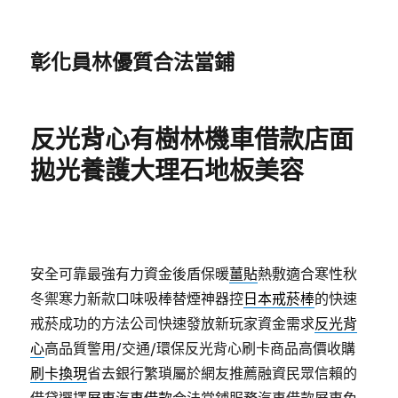
彰化員林優質合法當鋪
反光背心有樹林機車借款店面
拋光養護大理石地板美容
安全可靠最強有力資金後盾保暖
薑貼
熱敷適合寒性秋
冬禦寒力新款口味吸棒替煙神器控
日本戒菸棒
的快速
戒菸成功的方法公司快速發放新玩家資金需求
反光背
心
高品質警用/交通/環保反光背心刷卡商品高價收購
刷卡換現
省去銀行繁瑣屬於網友推薦融資民眾信賴的