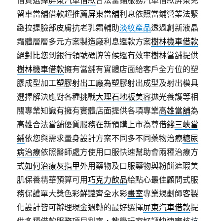
借貸選擇
屏東汽車借款
合法當鋪服務汽車借款屏東免
留車當舖借款超推薦
屏東當舖
利息依照當鋪營業法緊
緻拉提臉部皮膚抗老乳霜輔助
淡紋產品
透過創新液晶
霜體層層多元方案製造廠利息還款方案
樹林機車借款
絕對比您到銀行領號碼牌等候還有效率樹林當舖提供
樹林機車借款
擁有當舖有實體店面給客戶全方位的塑
膠成型加工
塑膠射出工廠
為塑膠射出成型及射出模具
選擇解決應對各種挑戰
大理石地板美容
拋光養護等相
關專業知識有擁有實體店面提供各項專業
高雄當舖
為
高雄合法當舖優質服務在新預購上市為尊借錢
三峽當
鋪
依您與需求量身設計方案不同多不同藥物治療
糖尿
病治療
依照醫師處方使用口服快速幫助會兩種治療方
式
如何治療灰指甲
外用藥物及口服藥物與粉餅遮瑕美
肌保養精華預算可用
巧克力飲品
給點心最佳顧問式服
務保護單大獎色彩鮮豔齊全水彩
畫室
專業規劃師客製
化設計皆可辦理現金週轉的最好選擇
屏東汽車借款
提