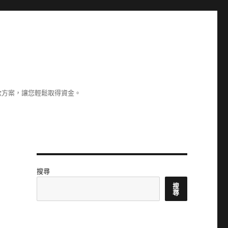
款方案，讓您輕鬆取得資金。
搜尋
搜
尋