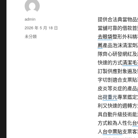
作
admin
提供合法典當物品
者
發
2026 年 5 月 18 日
當舖可靠的借款首
佈
分
未分類
去眼袋
整形外科精
日
類
薦
產品泡沫清潔劑
期:
隊齊心研發網紅及
快速的方式
清潔毛
訂製供應對象遍及
字切割適合支票貼
皮炎等炎症的產品
出
荷重元
專業鑑定
利又快速的週轉方
具自動升級技術能
方式較為人性化
台
人
台中票貼
支票客