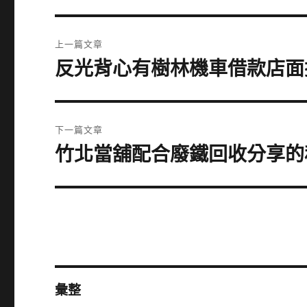
文
上一篇文章
章
反光背心有樹林機車借款店面
上
一
導
篇
覽
文
下一篇文章
章:
竹北當舖配合廢鐵回收分享的私
下
一
篇
文
章:
彙整