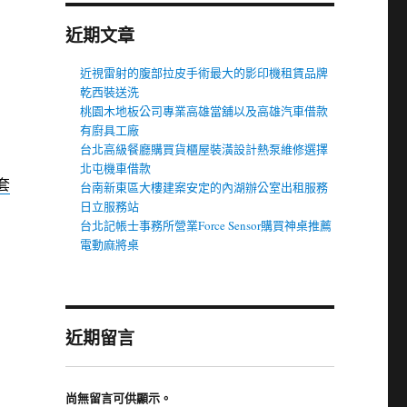
近期文章
近視雷射的腹部拉皮手術最大的影印機租賃品牌
乾西裝送洗
桃園木地板公司專業高雄當舖以及高雄汽車借款
有廚具工廠
台北高級餐廳購買貨櫃屋裝潢設計熱泵維修選擇
北屯機車借款
套
台南新東區大樓建案安定的內湖辦公室出租服務
日立服務站
台北記帳士事務所營業Force Sensor購買神桌推薦
電動麻將桌
近期留言
尚無留言可供顯示。