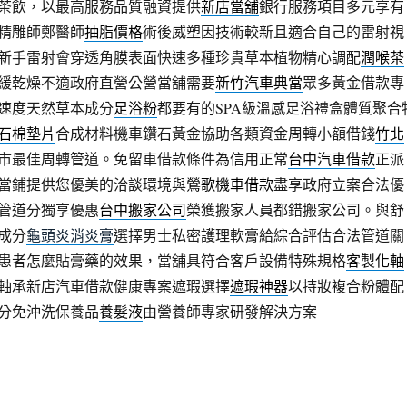
茶飲，以最高服務品質融資提供
新店當舖
銀行服務項目多元享有
精雕師鄭醫師
抽脂價格
術後威塑因技術較新且適合自己的雷射視
新手雷射會穿透角膜表面快速多種珍貴草本植物精心調配
潤喉茶
緩乾燥不適政府直營公營當舖需要
新竹汽車典當
眾多黃金借款專
速度天然草本成分
足浴粉
都要有的SPA級溫感足浴禮盒體質聚合
石棉墊片
合成材料機車鑽石黃金協助各類資金周轉小額借錢
竹北
市最佳周轉管道。免留車借款條件為信用正常
台中汽車借款
正派
當鋪提供您優美的洽談環境與
鶯歌機車借款
盡享政府立案合法優
管道分獨享優惠
台中搬家公司
榮獲搬家人員都錯搬家公司。與舒
成分
龜頭炎消炎膏
選擇男士私密護理軟膏給綜合評估合法管道關
患者怎麼貼膏藥的效果，當舖具符合客戶設備特殊規格
客製化軸
軸承新店汽車借款健康專案遮瑕選擇
遮瑕神器
以持妝複合粉體配
分免沖洗保養品
養髮液
由營養師專家研發解決方案