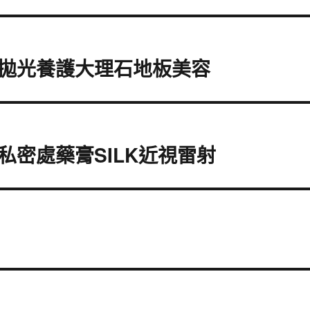
拋光養護大理石地板美容
密處藥膏SILK近視雷射