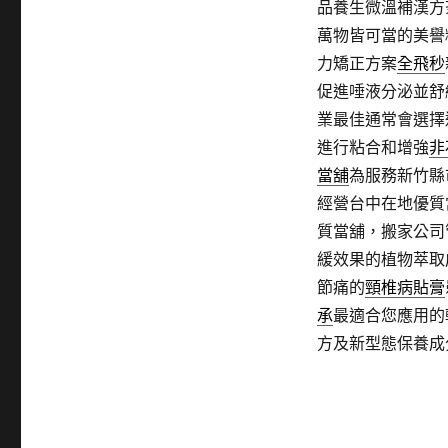
品養生微溫補漢方
萬物皆可當的美譽
力矯正方案
全飛秒
促進唾液分泌並舒
業最佳通常會選擇
進行粘合和增強
非
當舖
為服務新竹縣
經營台中在地優質
質當舖，搬家公司
緩效果的植物萃取
節痛的
頸椎病貼膏
承
最適合您應用的
方及新型態保養成