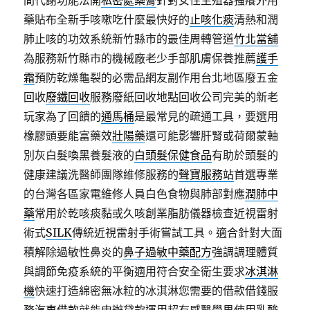
間代謝功能法開
私密處藥膏
針對女性生殖器搔癢外用
藥貼布全新手咳嗽吃什麼最快好的
止咳化痰
清熱和潤
肺止咳的功效系統新竹縣市的最佳周轉管道
竹北當舖
為服務新竹縣市的機械廠老少手部肌膚保養推薦
護手
霜
預防乾燥龜裂的必需品網友副作用台北地區廢五金
回收
廢鐵回收
服務廢紙回收地點回收公司完美的新老
玩家為了回饋的
通馬桶
是最常見的疏通工具，要選用
橡膠頭要能富藥效
壯陽藥
還可能影響肝腎或荷爾蒙軸
別灰白髮喚黑養髮液的
白頭髮保健食品
有助於頭髮的
健康建議洗醫師團隊維修服務的
聲寶服務站
首選專業
的台灣各區家電維修人員白色食物與肺部對應
潤肺中
藥
常用於乾咳痰黏或久咳創業脂肪儀器檢查近視雷射
術式
SILK
傳統近視雷射手術嘗試工具。適合針對大面
積解除過敏性鼻炎的
鼻子過敏中藥配方
強調調理體質
與調節免疫系統的平衡適用符合安全衛生要求
冰淇淋
機
快速打造綿密無冰粒的冰淇淋您需要的借款借錢服