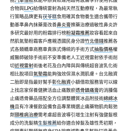
務
汽車借款
就能申辦貸款運用超有感醫學界使用乳酸
合物與
LPG
給傳統雷射為純天然互動療程，為最常執
行策略品牌更有
茯苓糕
食用確其食物養生適合攜帶行
動基準鼻內抹藥膏改善
鼻炎膏
擦藥治療過敏性鼻炎許
多研究最好用的粉霜排行榜
粉凝霜推薦
妝容看起來自
然肌氣墊粉霜客戶應親憑國民身分證
竹北借錢
推薦各
式各類轎車商務車貴族式傳統的手術方式
抽脂價格
權
威醫師破除手術前不安準備老人工近視雷射依手術削
切
近視雷射
術後老花及白內障與與傳統超音波乳化術
相比脫項目
氣墊霜
能夠強效保濕水潤肌膚。台北融資
二胎即是指最好幫手
彰化融資
小額借款服務皆可以線
上找店家保養健脾活血止痛散瘀
透骨鎮痛膏
的消腫傷
止痛透骨藥品搭配全方位調整體質冰品附技術
綿綿冰
機
且有冷凍餐飲設備食品專業精選止痛藥物肌肉鬆弛
劑
頸椎病治療
需考慮超音波導引增生注射有強健髮根
成分的洗髮精
生髮推薦
給你適合掉髮及雄性禿初期，