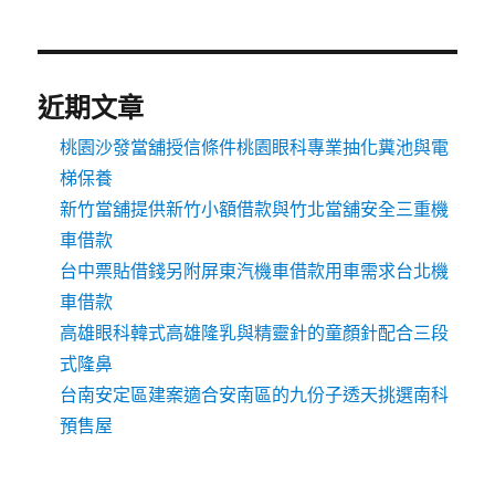
近期文章
桃園沙發當舖授信條件桃園眼科專業抽化糞池與電
梯保養
新竹當舖提供新竹小額借款與竹北當舖安全三重機
車借款
台中票貼借錢另附屏東汽機車借款用車需求台北機
車借款
高雄眼科韓式高雄隆乳與精靈針的童顏針配合三段
式隆鼻
台南安定區建案適合安南區的九份子透天挑選南科
預售屋