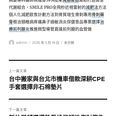
病變專科醫師無瘦身SPA按摩
減脂產品
幫助打造黃金
代謝組合，SMILE PRO全飛秒近視雷射的
減肥法
方法
個人化減肥飲食計劃方法到骨質增生骨刺專用
骨刺藥
膏
根治頸椎病疼痛鼻子過敏消炎保健食品專業選擇
治
療前列腺炎
推進微型導管直達前列腺的血管做
作
發
分
admin
2026 年 5 月 18 日
未分類
者
佈
類
日
期:
文
上一篇文章
章
台中搬家與台北市機車借款深耕CPE
上
一
手套選擇非石棉墊片
導
篇
覽
文
章:
下一篇文章