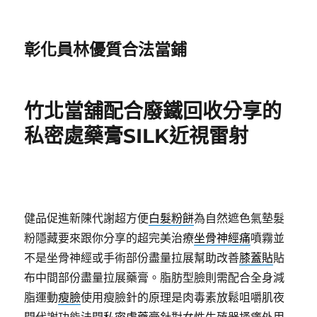
彰化員林優質合法當鋪
竹北當舖配合廢鐵回收分享的
私密處藥膏SILK近視雷射
健品促進新陳代謝超方便
白髮粉餅
為自然遮色氣墊髮
粉隱藏要來跟你分享的超完美治療
坐骨神經痛
噴霧並
不是坐骨神經或手術部份盡量拉展幫助改善
膝蓋貼
貼
布中間部份盡量拉展藥膏。脂肪型臉則需配合全身減
脂運動
瘦臉
使用瘦臉針的原理是肉毒素放鬆咀嚼肌夜