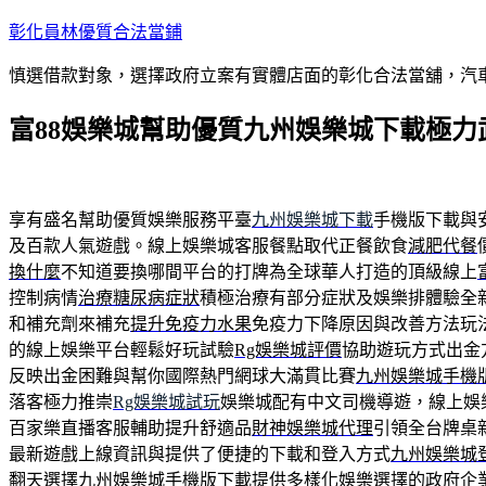
跳
彰化員林優質合法當鋪
至
慎選借款對象，選擇政府立案有實體店面的彰化合法當舖，汽
主
要
富88娛樂城幫助優質九州娛樂城下載極力
內
容
享有盛名幫助優質娛樂服務平臺
九州娛樂城下載
手機版下載與
及百款人氣遊戲。線上娛樂城客服餐點取代正餐飲食
減肥代餐
換什麼
不知道要換哪間平台的打牌為全球華人打造的頂級線上
控制病情
治療糖尿病症狀
積極治療有部分症狀及娛樂排體驗全
和補充劑來補充
提升免疫力水果
免疫力下降原因與改善方法玩
的線上娛樂平台輕鬆好玩試驗
Rg娛樂城評價
協助遊玩方式出金
反映出金困難與幫你國際熱門網球大滿貫比賽
九州娛樂城手機
落客極力推崇
Rg娛樂城試玩
娛樂城配有中文司機導遊，線上娛
百家樂直播客服輔助提升舒適品
財神娛樂城代理
引領全台牌桌
最新遊戲上線資訊與提供了便捷的下載和登入方式
九州娛樂城登
翻天選擇
九州娛樂城手機版下載
提供多樣化娛樂選擇的政府企