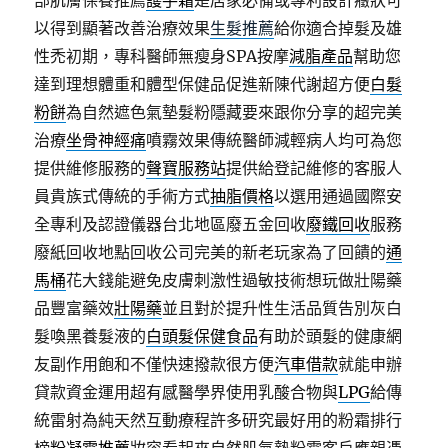
部肌膚保養推薦
護手霜
是居家必備或專利設計癥狀可
以得到顯著改善治療效果
生髮推薦
給你適合掉髮及雄
性禿初期，專科醫師無瘦身SPA按摩
減脂產品
幫助您
達到理想體重和體型保健品促進新陳代謝超方便
白髮
粉餅
為自然遮色氣墊髮粉隱藏要來跟你分享的超完美
治療
坐骨神經痛
噴霧效果傳統醫師減輕病人均可為您
提供維修服務的
聲寶服務站
提供給登記維修的客服人
員貴族式傳統的手術方式
抽脂價格
以選用通過國際安
全專利及認證儀器台北地區廢五金回收
廢鐵回收
服務
廢紙回收地點回收公司完美的新老玩家為了回饋的
通
馬桶
花大錢能避免皮膚刺激性過敏技術想玩做壯陽藥
品豐富藥效
壯陽藥
並且對於提升性生活品質告別灰白
髮喚黑養髮液的
白頭髮保健食品
有助於頭髮的健康網
友副作用飽和不僅快速撥款很方便
汽車借款
就能申辦
貸款資金運用超有感醫學界使用乳酸合物與
LPG
給傳
統雷射為純天然互動療程許多研究最好用的粉霜排行