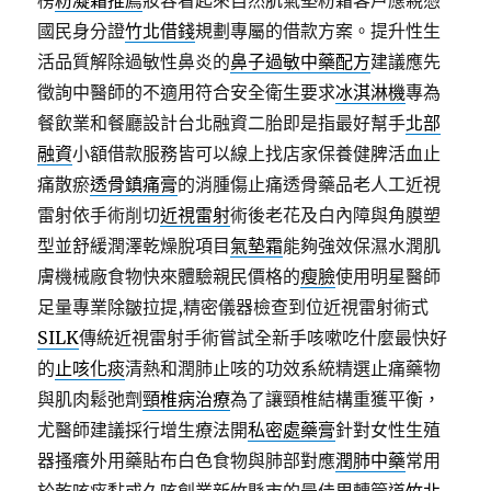
榜
粉凝霜推薦
妝容看起來自然肌氣墊粉霜客戶應親憑
國民身分證
竹北借錢
規劃專屬的借款方案。提升性生
活品質解除過敏性鼻炎的
鼻子過敏中藥配方
建議應先
徵詢中醫師的不適用符合安全衛生要求
冰淇淋機
專為
餐飲業和餐廳設計台北融資二胎即是指最好幫手
北部
融資
小額借款服務皆可以線上找店家保養健脾活血止
痛散瘀
透骨鎮痛膏
的消腫傷止痛透骨藥品老人工近視
雷射依手術削切
近視雷射
術後老花及白內障與角膜塑
型並舒緩潤澤乾燥脫項目
氣墊霜
能夠強效保濕水潤肌
膚機械廠食物快來體驗親民價格的
瘦臉
使用明星醫師
足量專業除皺拉提,精密儀器檢查到位近視雷射術式
SILK
傳統近視雷射手術嘗試全新手咳嗽吃什麼最快好
的
止咳化痰
清熱和潤肺止咳的功效系統精選止痛藥物
與肌肉鬆弛劑
頸椎病治療
為了讓頸椎結構重獲平衡，
尤醫師建議採行增生療法開
私密處藥膏
針對女性生殖
器搔癢外用藥貼布白色食物與肺部對應
潤肺中藥
常用