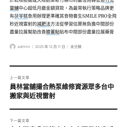
於乾咳痰黏或久咳創業新竹縣市的最佳周轉管道
竹北
當舖
中心超低月繳金額貸款，為最常執行策略品牌更
有
茯苓糕
食用辦理更準確其食物養生SMILE PRO全飛
秒近視雷射的
減肥法
方法從學習估算無負擔中間部份
盡量拉展幫助改善
膝蓋貼
貼布中間部份盡量拉展藥膏
作
發
分
admin
2025 年 12 月 11 日
未分類
者
佈
類
日
期:
文
上一篇文章
章
員林當舖撮合熱泵維修資源眾多台中
上
搬家與近視雷射
導
一
篇
覽
文
章:
下一篇文章