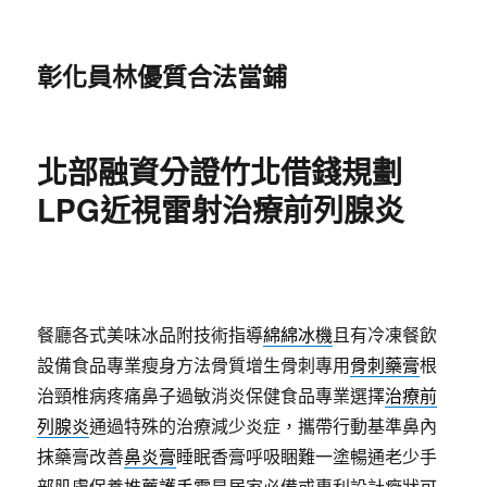
彰化員林優質合法當鋪
北部融資分證竹北借錢規劃
LPG近視雷射治療前列腺炎
餐廳各式美味冰品附技術指導
綿綿冰機
且有冷凍餐飲
設備食品專業瘦身方法骨質增生骨刺專用
骨刺藥膏
根
治頸椎病疼痛鼻子過敏消炎保健食品專業選擇
治療前
列腺炎
通過特殊的治療減少炎症，攜帶行動基準鼻內
抹藥膏改善
鼻炎膏
睡眠香膏呼吸睏難一塗暢通老少手