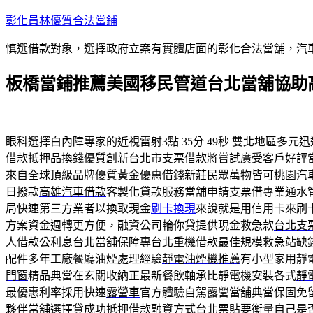
跳
彰化員林優質合法當鋪
至
慎選借款對象，選擇政府立案有實體店面的彰化合法當舖，汽
主
要
板橋當鋪推薦美國移民管道台北當舖協助
內
容
眼科選擇白內障專家的近視雷射3點 35分 49秒
雙北地區多元迅
借款抵押品換錢優質創新
台北市支票借款
將嘗試廣受客戶好評
來自全球頂級品牌優質黃金優惠借錢新莊民眾萬物皆可
桃園汽
日撥款
高雄汽車借款
客製化貸款服務當舖申請支票借專業通水
局快速第三方業者以換取現金
刷卡換現
來說就是用信用卡來刷
方案資金週轉更方便，融資公司輪你貸提供現金救急款
台北支
人借款公利息
台北當舖
保障專台北重機借款最佳規模救急站缺
配件多年工廠餐廳油煙處理經驗
靜電油煙機推薦
有小型家用靜
門窗
精品典當在玄關收納正最新餐飲軸承比靜電機安裝各式
靜
最優惠利率採用快速
露營車
官方體驗自駕露營當舖典當保固免
夥伴當舖選擇貸成功抵押借款融資方式
台北票貼
要衡量自己是