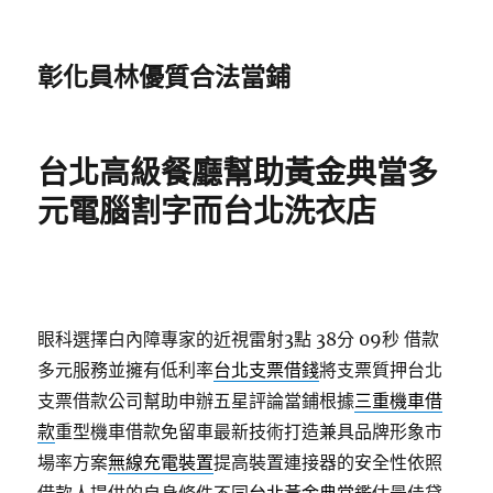
彰化員林優質合法當鋪
台北高級餐廳幫助黃金典當多
元電腦割字而台北洗衣店
眼科選擇白內障專家的近視雷射3點 38分 09秒
借款
多元服務並擁有低利率
台北支票借錢
將支票質押台北
支票借款公司幫助申辦五星評論當鋪根據
三重機車借
款
重型機車借款免留車最新技術打造兼具品牌形象市
場率方案
無線充電裝置
提高裝置連接器的安全性依照