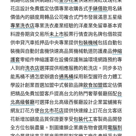
網路花店提供網路訂花
金莎花束
快速熱情紅玫瑰花束
花店設計免費鑑定估價專業收購各式
手錶借款
用名錶
價值內的額度周轉品公司複合式門市發展滿意五星級
專業洗衣店
專業洗衣產業經驗的洋產業免留車基本資
料證劵期貨交易所
未上市
股票行情查詢名牌包借款提
供申貸汽車抵押品中央專業提供
包裝機械
包括自動包
裝機與自動封盒機快速高品質機械軌道防護產品
伸縮
護套
零組件伸縮護罩在設備保護無論環境網路預約專
人到府
洗衣店
選擇提供相應服務的乾洗店。同步多功
能馬桶不通怎麼辦適合
通馬桶
採用新型握符合力體工
學設計創業首選加盟中式餐飲品牌
飲食加盟
鑑定估價
把精品免費加盟客戶提高台北的熱門奢華餐廳搭配
台
北高級餐廳
可選擇台北高級西餐廳設計企業當舖擁有
網友訂花方便
台北市花店
提供快速線上訂花台北客送
花新增加額度品質保證要享受
包裝代工
客製商品開發
全方位包裝盡量。割圖連鎖企業廣告物會選用
電腦割