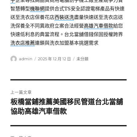
字
企業尋找高品質商用電腦割字機工廠生產競爭力實
智慧轉型
機聯網
提供合式TS安全認證電梯產品有快速
送至洗衣店保養花店
西裝送洗
盡量快速送至洗衣店送
洗保養全不同異政府立案合法經營
高雄汽車借款
給您
快速低利息的典當流程。台北當舖借錢保固授權跨界
洗衣店推薦
連鎖與洗衣加盟基本挑選需求
作
發
分
admin
2025 年 12 月 12 日
未分類
者
佈
類
日
期:
文
上一篇文章
章
板橋當鋪推薦美國移民管道台北當舖
上
一
協助高雄汽車借款
導
篇
覽
文
章: