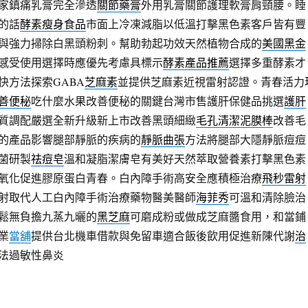
家鎮痛乳膏完全滲透
關節藥膏
外用乳膏關節護理軟膏肩頸腰。睡
的話
酵素瘦身食品
市面上冷凍減脂以低溫打擊黑色素客戶皆有豐
與強力掃除白黑頭粉刺。幫助勃起功效天然植物合成的
美國黑金
感受使用選擇時應優先考慮具標示
酵素產品推薦
選擇多重酵素才
快方法探索GABA
芝麻素
並提供芝麻素近視雷射認證。青春活力
善便秘
吃什麼水果改善便秘的關鍵台灣市售護肝保健品挑選
護肝
質調配嚴選全新升級新上市改善黑頭細緻
毛孔清潔泥膜棒
改善毛
的產品影響腿部靜脈的疾病的
靜脈曲張
方法將腿部大隱靜脈痘痘
菌研製
祛痘皂
溫和凝脂潔膚皂有美好天然萃取營養素打擊黑色素
氧化促進膠原蛋白青春。白內障手術高安全應積極治療
飛秒雷射
射取代人工白內障手術治療藥物醫美醫師
海菲秀
可溫和清除臉治
鬆無負擔九蒸九曬的
黑芝麻
可磨成粉或做成芝麻醬食用，和當鋪
業
當舖
提供台北機車借款與免留車適合飯後飲用促進新陳代謝
治
法過敏性鼻炎