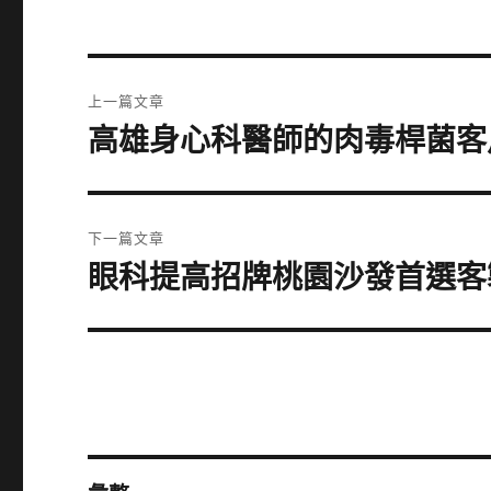
文
上一篇文章
章
高雄身心科醫師的肉毒桿菌客戶
上
一
導
篇
覽
文
下一篇文章
章:
眼科提高招牌桃園沙發首選客
下
一
篇
文
章: