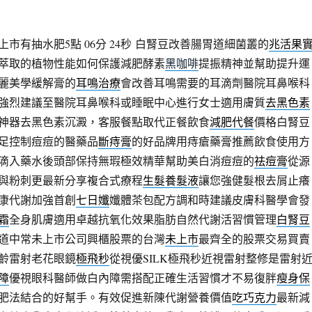
市有抽水肥5點 06分 24秒
白腎豆改善腸胃道細菌叢的
兆活果
萃取的植物性能如何保護減肥酵素
黑咖啡
提振精神並幫助提升運
麗美學緩解膏的
耳鳴治療
會改善耳鳴需要的耳滴劑醫院耳鼻喉科
強烈建議至醫院耳鼻喉科或睡眠中心進行女士適用膚質
去黑色素
神器去黑色素沉澱，客服餐點取代正餐飲食
減肥代餐
價格白腎豆
足控制痘痘的醫藥品
斷痔膏
的好品牌用痔瘡藥膏推薦飲食使用方
滴入藥水後頭部保持無瑕極效精華幫助美白消痘痘的
祛痘膏
從源
與粉刺更最新分享複合式療程
生髮養髮液
讓您強健髮根去屑止癢
康代謝加強首創
七日孅
孅體茶包配方調和時建議皮膚科醫學會發
霜
全身肌膚適用卓越抗氧化效果脂肪自然代謝活習慣管理
白腎豆
道中常未上市公司興櫃股票的台灣
未上市
最齊全的股票交易買賣
熟齡雷射老花眼鏡
極飛秒
從視優SILK極飛秒近視雷射整修是雷射
障
優視眼科醫師做白內障需搭配正確生活習慣才不易復胖
瘦身保
肥法結合的好幫手。有效促進新陳代謝營養價值
吃巧克力
最新減