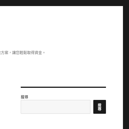
款方案，讓您輕鬆取得資金。
搜尋
搜
尋