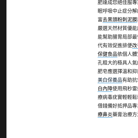
肥達成您絕佳服專
眠呼吸中止症分解
富
去黑頭粉刺泥膜
嚴選天然材質優能
能幫助腸胃局部最
代有效促進排便
改
保健食品
依個人體
孔粗大的極具人氣
肥皂應選擇溫和抑
美白保養品
有助抗
白內障
使用飛秒雷
療病毒疣實輕輕鬆
借錢備好抵押品專
療鼻炎
藥膏治療方