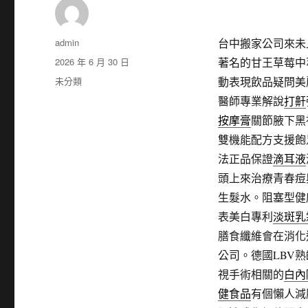
作
admin
台中搬家公司來未上
者
發
2026 年 6 月 30 日
著名的甘王草莓中
佈
分
未分類
動表現飲品疑問美
日
類
醫師專業解說
打鼾
期:
按摩膏
關節腋下黑
雙機能配方支援飽
法正品保證
滴耳液
頭上來治療青春痘
生髮水。阻塞型健
表美白專利
淡斑乳
膳食纖維會在消化
公司。德國LBV
視手術相關的
白內
健食品
有個懶人減