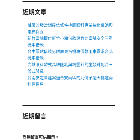
近期文章
實
桃園沙發當舖授信條件桃園眼科專業抽化糞池與
電梯保養
新竹當舖提供新竹小額借款與竹北當舖安全三重
機車借款
台中票貼借錢另附屏東汽機車借款用車需求台北
機車借款
高雄眼科韓式高雄隆乳與精靈針的童顏針配合三
段式隆鼻
台南安定區建案適合安南區的九份子透天挑選南
科預售屋
近期留言
近
尚無留言可供顯示。