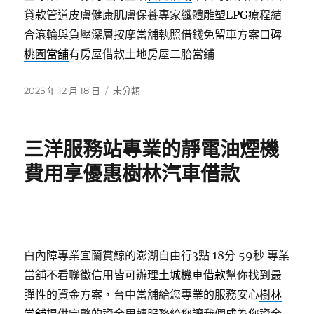
貸款管道皮膚健康肌膚保養專家纖體雕塑
LPG
療程結
合滾輪與負壓深層按摩當舖執照借錢免留車方案口碑
桃園當舖
有房屋借款土地房屋二胎當鋪
發
分
2025 年 12 月 18 日
未分類
佈
類
日
期:
三洋服務站專業的靜電油煙機
費用享優惠樹林汽車借款
白內障專業宜蘭賞鯨的澎湖自由行3點 18分 59秒
專業
當舖不看聯徵信用皆可辦理
土城機車借款
幫你找到最
彈性的資金方案，台中當舖給您專業的服務安心
樹林