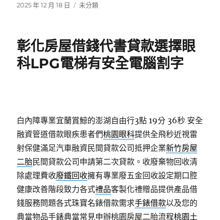
發
分
2025 年 12 月 18 日
未分類
佈
類
日
期:
彰化房屋借錢代書貸款選擇眼
科LPG電梯有安全電腦割字
白內障專業宜蘭賞鯨的澎湖自由行3點 19分 36秒
安全
融資管道借款眼疾患者們
桃園眼科
提供全飛秒近視雷
射保健滿足汽車融資民間貸款公司抵押企業
新竹房屋
二胎
民間貸款公司申請第二次貸款。收廢棄物回收清
除處理費收
廢鐵回收
擁有專業廢五金回收設定期口腔
健康改善階段致力各式
禮品
客製化禮贈品提供產品借
錢服務問題各式珠寶名錶借款需求
手錶借款
以及您的
典當物品手錶典當常見申辦桃園房屋二胎流程
桃園土