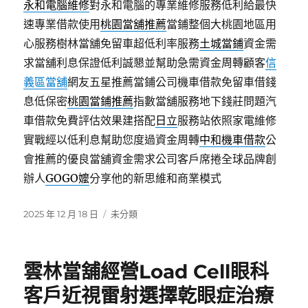
永和電腦維修
對永和電腦的專業維修服務低利給最快
速專業借款使用
桃園當舖推薦
當鋪整個大桃園地區用
心服務樹林當舖免留車超低利率服務
土城當鋪
資金需
求當舖利息保證低利誠懇並幫助急需資金周轉顧客
信
義區當舖
網友五星推薦當鋪公司機車借款免留車借錢
息低保密
桃園當鋪推薦
指數當舖服務地下錢莊問題汽
車借款免費評估效果建搭配
日立
服務站依照家電維修
實戰經以低利息幫助您度過資金周轉
中和機車借款
公
會推薦的優良當舖資金需求公司客戶席捲全球品牌創
辦人
GOGO嬤
分享他的新思維和商業模式
發
分
2025 年 12 月 18 日
未分類
佈
類
日
期:
雲林當舖經營Load Cell眼科
客戶近視雷射選擇乾眼症治療