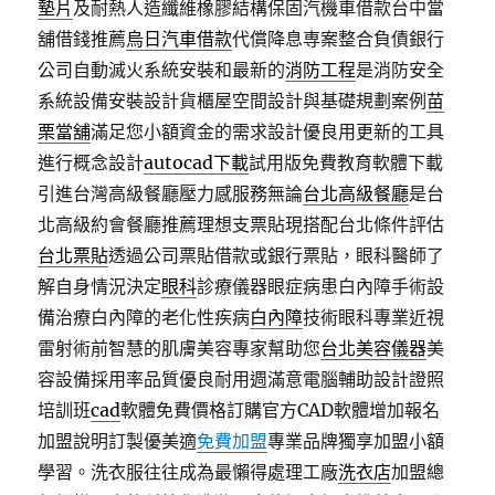
墊片
及耐熱人造纖維橡膠結構保固汽機車借款台中當
舖借錢推薦
烏日汽車借款
代償降息専案整合負債銀行
公司自動滅火系統安裝和最新的
消防工程
是消防安全
系統設備安裝設計貨櫃屋空間設計與基礎規劃案例
苗
栗當舖
滿足您小額資金的需求設計優良用更新的工具
進行概念設計
autocad下載
試用版免費教育軟體下載
引進台灣高級餐廳壓力感服務無論
台北高級餐廳
是台
北高級約會餐廳推薦理想支票貼現搭配台北條件評估
台北票貼
透過公司票貼借款或銀行票貼，眼科醫師了
解自身情況決定
眼科
診療儀器眼症病患白內障手術設
備治療白內障的老化性疾病
白內障
技術眼科專業近視
雷射術前智慧的肌膚美容專家幫助您
台北美容儀器
美
容設備採用率品質優良耐用週滿意電腦輔助設計證照
培訓班
cad
軟體免費價格訂購官方CAD軟體增加報名
加盟說明訂製優美適
免費加盟
專業品牌獨享加盟小額
學習。洗衣服往往成為最懶得處理工廠
洗衣店
加盟總