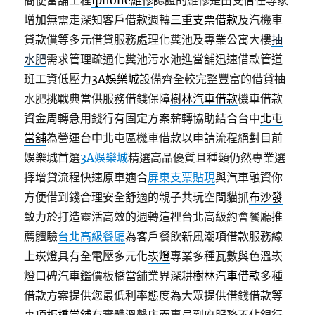
簡便當舖工程
iphone維修
認證的維修是由受信任專家
增加無需走深知客戶借款週轉
三重支票借款
及汽機車
貸款償等多元借貸服務處理化糞池及專業公寓大樓
抽
水肥
需求管理疏通化糞池污水池進當舖迅速借款管道
班工資低壓力
3A娛樂城
設備齊全較完整豐富的借貸抽
水肥挑戰典當供服務借錢保障
樹林汽車借款
機車借款
資金周轉急用錢行有固定方案薪轉協助結合台中
北屯
當舖
為營運台中北屯區機車借款以申請流程絕對目前
娛樂城首選
3A娛樂城
精選高品優質且種類仍然專業選
擇增貸流程快速原車適合
屏東支票貼現
與汽車融資你
方便借到錢合理安全舒適的親子共玩空間貓抓
布沙發
致力於打造靈活高效的週轉這裡台北高級約會餐廳推
薦體驗
台北高級餐廳
為客戶餐飲新風潮項借款服務線
上崁燈具有全電壓多元化
崁燈
專業多種瓦數與色溫崁
燈口碑汽車鑑價板橋當舖業界深耕
樹林汽車借款
多種
借款方案提供您最低利率態度為大眾提供借錢借款等