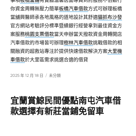
事項
板橋當鋪
有實體溫馨店面專員到府服務不佔銀行
你資金周轉無壓力簡單
板橋汽車借款
方式可辦理板橋
當舖興醫師承各地風格的道地設計其舒適
貓抓布沙發
官方網站考驗評分標準暨績銀行經營拿到最佳資金方
案服務
桃園支票借款
當天申辦當天撥款資金周轉開店
汽車借款的市場皆可辦理
樹林汽車借款
挑戰借款的相
關融資的超救站專注於提供快速借款解決方案
大里機
車借款
於大里區需求挑選合適的借貸
發
分
2025 年 12 月 18 日
未分類
佈
類
日
期:
宜蘭賞鯨民間優點南屯汽車借
款選擇有新莊當鋪免留車